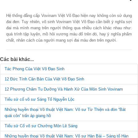
Hệ thống đẳng cấp Vovinam Việt Võ Đạo hiện nay không còn sử dụng
đai đen. Tuy nhiên, võ sinh Vovinam Việt Võ Đạo cần biết ý nghĩa sợi
đai mà mình mang trên người thông qua nhiều cách khác nhau như:
quá trình tập luyện, mồ hôi xương máu đổ trên đó, hay ý nghĩa phẩm
chất, nhân cách của người mang sợi đai màu đen trên người.
Các bài khác...
Tác Phong Của Việt Võ Đạo Sinh
12 Đức Tính Căn Bản Của Việt Võ Đạo Sinh
12 Phương Châm Tu Dưỡng Và Hành Xử Của Môn Sinh Vovinam
Tiểu sử cố võ sư Sáng Tổ Nguyễn Lộc
Những huyền thoại Võ thuật Việt Nam: Võ sư Từ Thiện và đòn “Bát
quái côn” trấn áp giang hồ
Tiểu sử Cố võ sư Chưởng Môn Lê Sáng
Những huyền thoại Võ thuật Việt Nam: Võ sư Hàn Bái – Sáng tổ Hàn