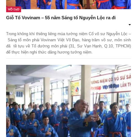
Theo Sự kiện
Võ Đạo
Giỗ Tổ Vovinam – 55 năm Sáng tổ Nguyễn Lộc ra đi
Theo Thống kê
Trong không khí thiêng liêng mùa tưởng niệm Cố võ sư
Nguyễn Lộc
–
Truyền thông
Sáng tổ môn phái Vovinam Việt Võ Đạo, hàng trăm võ sư, môn sinh
đã tề tựu về Tổ đường môn phái (31, Sư Vạn Hạnh, Q.10, TPHCM)
PHOTO
để thực hiện nghi thức dâng hương tưởng niệm.
TÀI LIỆU
Khám Phá