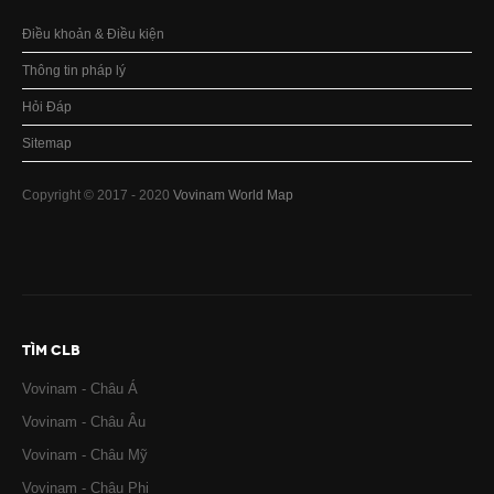
Điều khoản & Điều kiện
Thông tin pháp lý
Hỏi Đáp
Sitemap
Copyright © 2017 - 2020
Vovinam World Map
TÌM CLB
Vovinam - Châu Á
Vovinam - Châu Âu
Vovinam - Châu Mỹ
Vovinam - Châu Phi