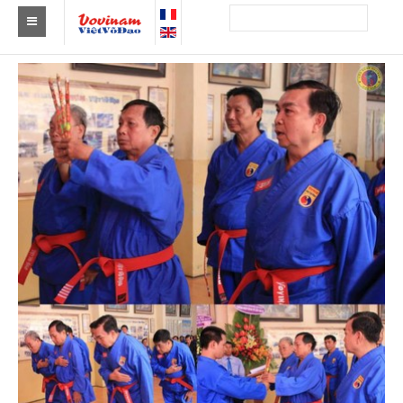
Tìm Clb Vovinam
Châu Á
Châu Âu
Châu Mỹ
Châu Phi
Châu Úc
Tin tức
Sự kiện
Kết quả
Theo Huy chương