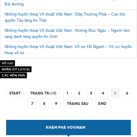
Bái đường
Những huyền thoại Võ thuật Việt Nam: Diệp Trường Phát – Cao thủ
quyền Tàu làng An Thái
Những huyền thoại Võ thuật Việt Nam: Hương Mục Ngạc – Người làm
rạng danh làng quyền An Vinh
Những huyền thoại Võ thuật Việt Nam: Võ sư Hồ Ngạnh – Võ sư huyền
thoại về roi
Võ Đạo
Nhân vật lịch sử
Các môn phái
Start
Trang trước
1
2
3
4
5
6
7
8
9
Trang sau
End
KHÁM PHÁ VOVINAM