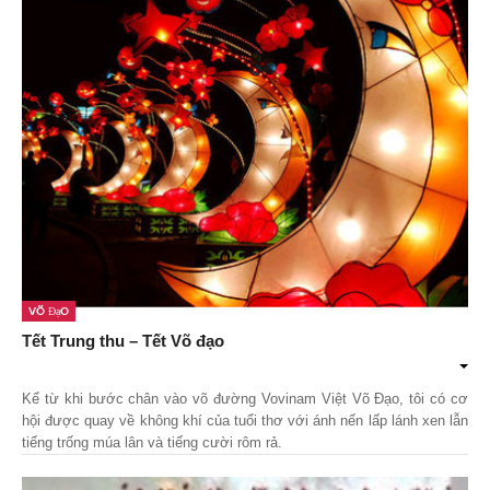
Võ Đạo
Tết Trung thu – Tết Võ đạo
Kể từ khi bước chân vào võ đường Vovinam Việt Võ Đạo, tôi có cơ
hội được quay về không khí của tuổi thơ với ánh nến lấp lánh xen lẫn
tiếng trống múa lân và tiếng cười rôm rả.