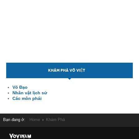
KHÁM PHÁ VÕ VIỆT
Võ Đạo
Nhân vật lịch sử
Các môn phái
Bạn đang ở:
Home
Khám Phá