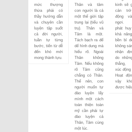
mức thượng
Thân và tâm
kinh sẽ 
thừa phải có
con người là cả
cản trở
thầy hướng dẫn
một thế giới tập
động và
và chuyên cần
trung lại (tiểu vũ
ngơi. 
luyện tập suốt
trụ). Thân và
phát hu
cả đời người,
Tâm là một.
khả năng
tuần tự từng
Tách bạch ra để
bền bỉ d
bước, tiến từ dễ
dể hình dung mà
không sá
đến khó mới
hiểu rõ. Ngoài
nhận đị
mong thành tựu.
Thân không
do nhữn
Tâm. Nếu không
thẳng, 
rõ Tâm cũng
xúc động 
chẳng có Thân.
Hoạt độ
Thế nên, con
vậy kh
người muốn tự
được hiệu
đào luyện lấy
mình một cách
toàn thiện toàn
mỹ cần phải tự
đào luyện cả
Thân, Tâm cùng
một lúc.