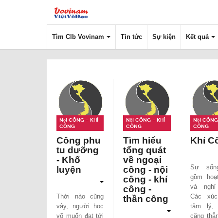
Tìm Clb Vovinam
Tin tức
Sự kiện
Kết quả
Nội công - Khí
Nội công - Khí
Nội công 
công
công
công
Công phu
Tìm hiểu
Khí C
tu dưỡng
tổng quát
- Khổ
về ngoại
Sự sốn
luyện
công - nội
gồm hoạ
công - khí
và nghỉ
công -
Thời nào cũng
Các xúc
thần công
vậy, người học
tâm lý,
võ muốn đạt tới
căng thẳ