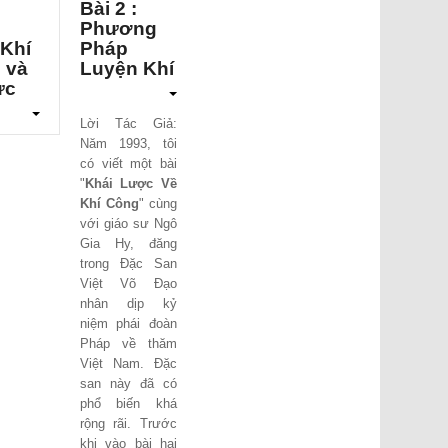
Bài 2 :
n
Phương
 Khí
Pháp
 và
Luyện Khí
ực
Lời Tác Giả:
Năm 1993, tôi
có viết một bài
"
Khái Lược Về
Khí Công
" cùng
với giáo sư Ngô
Gia Hy, đăng
trong Đặc San
Việt Võ Đạo
nhân dịp kỷ
niệm phái đoàn
Pháp về thăm
Việt Nam. Đặc
san này đã có
phổ biến khá
rộng rãi. Trước
khi vào bài hai