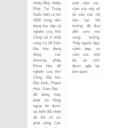
nhiều Nhà, nhiều
sinh cảm xúc,
Phái. Tại Trung
cảm xúc này sẽ
Quốc hiện có tới
ăn sâu vào nội
3000 trung tâm
tâm tạo hồi
đang học tập và
tưởng, để đưa
nghiên cứu Khí
đến ước mơ
Công và ít nhất
vọng tưởng.
cũng có 18 Viện
Thấy người đẹp,
Đại Học đang
cảnh đẹp, có
dùng các
cảm xúc, nhớ
phương pháp
lại, ao ước
Khoa Học để
được gặp lại,
nghiên cứu Khí
làm quen.
Công. Đại học
Bắc Kinh, Thanh
Hoa, Giao Đại...
đã dùng máy
phát tia hồng
ngoại đo được
sự biến đổi nhiệt
độ khi võ sư
phát công. Các