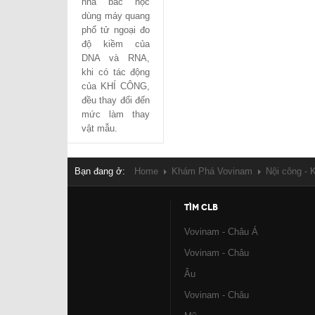
nhà bác học
dùng máy quang
phổ tử ngoại đo
độ kiềm của
DNA và RNA,
khi có tác động
của KHÍ CÔNG,
đều thay đổi đến
mức làm thay
vật mẫu.
Bạn đang ở:
Home
Khám Phá Vovinam
Nội công - 
TÌM CLB
Vovinam - Châu Á
Vovinam - Châu
Âu
Vovinam - Châu