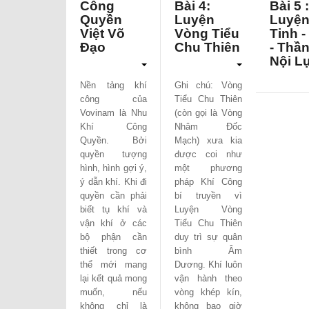
Công
Bài 4:
Bài 5 :
Quyền
Luyện
Luyệ
Việt Võ
Vòng Tiểu
Tinh -
Đạo
Chu Thiên
- Thần
Nội L
Nền tảng khí
Ghi chú: Vòng
công của
Tiểu Chu Thiên
Vovinam là Nhu
(còn gọi là Vòng
Khí Công
Nhâm Đốc
Quyền. Bởi
Mạch) xưa kia
quyền tượng
được coi như
hình, hình gợi ý,
một phương
ý dẫn khí. Khi đi
pháp Khí Công
quyền cần phải
bí truyền vì
biết tụ khí và
Luyện Vòng
vận khí ở các
Tiểu Chu Thiên
bộ phận cần
duy trì sự quân
thiết trong cơ
bình Âm
thể mới mang
Dương. Khí luôn
lại kết quả mong
vận hành theo
muốn, nếu
vòng khép kín,
không chỉ là
không bao giờ