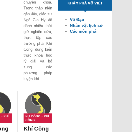
chuyên khoa.
KHÁM PHÁ VÕ VIỆT
Trong thập niên
gần đây, giáo sư
Võ Đạo
Ngô Gia Hy đã
Nhân vật lịch sử
dành nhiều thời
Các môn phái
giờ nghiên cứu,
thực tập các
trường phái Khí
Công, dùng kiến
thức khoa học
lý giải và bổ
sung các
phương pháp
luyện khí.
- Khí
Nội công - Khí
công
ông
Khí Công