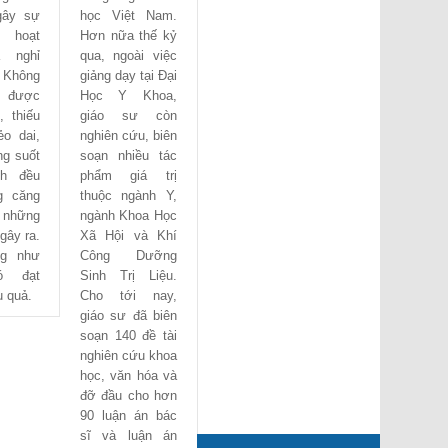
gây sự
học Việt Nam.
 hoạt
Hơn nữa thế kỷ
 nghỉ
qua, ngoài việc
Không
giảng dạy tại Đại
y được
Học Y Khoa,
, thiếu
giáo sư còn
ẻo dai,
nghiên cứu, biên
ng suốt
soạn nhiều tác
nh đều
phẩm giá trị
g căng
thuộc ngành Y,
những
ngành Khoa Học
gây ra.
Xã Hội và Khí
ng như
Công Dưỡng
ó đạt
Sinh Trị Liệu.
 quả.
Cho tới nay,
giáo sư đã biên
soạn 140 đề tài
nghiên cứu khoa
học, văn hóa và
đỡ đầu cho hơn
90 luận án bác
sĩ và luận án