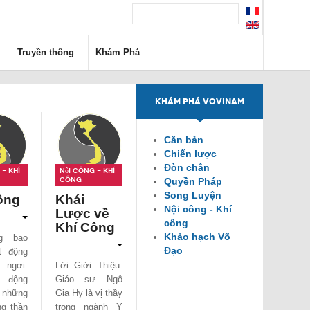
Truyền thông
Khám Phá
KHÁM PHÁ VOVINAM
Căn bản
Chiến lược
Đòn chân
- Khí
Nội công - Khí
công
Quyền Pháp
Song Luyện
ông
Khái
Nội công - Khí
Lược về
công
Khí Công
Khảo hạch Võ
g bao
Đạo
t động
 ngơi.
Lời Giới Thiệu:
 động
Giáo sư Ngô
 những
Gia Hy là vị thầy
ng thần
trong ngành Y