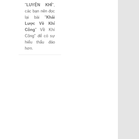
"
LUYỆN KHÍ
",
các bạn nên đọc
lại bài "
Khái
Lược Về Khí
Công
" Về Khí
Công" để có sự
hiểu thấu đáo
hơn.