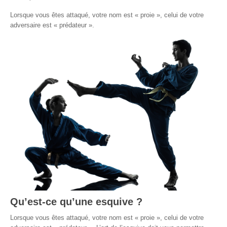
Lorsque vous êtes attaqué, votre nom est « proie », celui de votre
Par Evénements
adversaire est « prédateur ».
Par Statistiques
Médias
PHOTO
DOCUMENT
Thema
Découvrir
Qu’est-ce qu’une esquive ?
Lorsque vous êtes attaqué, votre nom est « proie », celui de votre