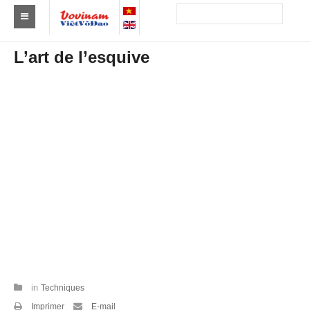
Trouver un club
L’art de l’esquive
Asie
Europe
Afrique
Amérique
Australie et Océanie
Actus
Evénements
Résultats
in
Techniques
Par Médaillés
Imprimer
E-mail