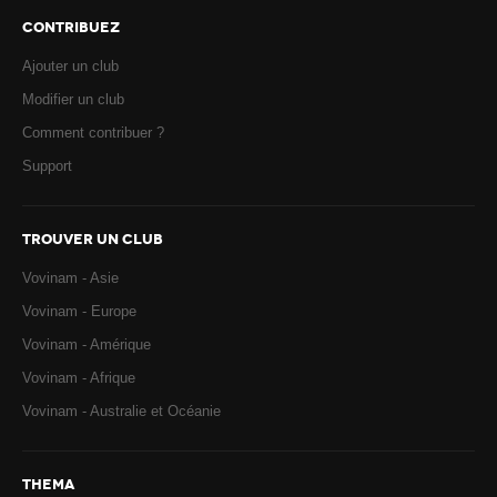
CONTRIBUEZ
Ajouter un club
Modifier un club
Comment contribuer ?
Support
TROUVER UN CLUB
Vovinam - Asie
Vovinam - Europe
Vovinam - Amérique
Vovinam - Afrique
Vovinam - Australie et Océanie
THEMA