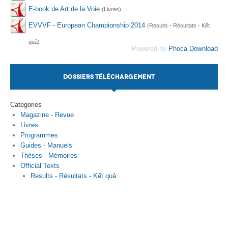
E-book de Art de la Voie
(Livres)
Par Evénements
EVVVF - European Championship 2014
(Results - Résultats - Kết
Par Statistiques
quả)
Powered by
Phoca Download
Médias
DOSSIERS TÉLÉCHARGEMENT
PHOTO
DOCUMENT
Categories
Magazine - Revue
Thema
Livres
Programmes
Découvrir
Guides - Manuels
Thèses - Mémoires
Official Texts
Results - Résultats - Kết quả