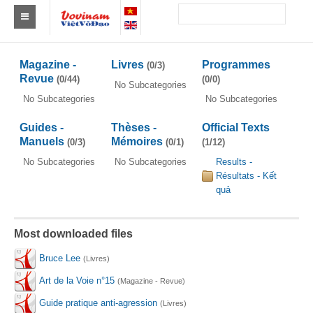
Trouver un club
Magazine -
Livres
Programmes
(0/3)
Asie
Revue
(0/44)
(0/0)
No Subcategories
No Subcategories
No Subcategories
Europe
Guides -
Thèses -
Official Texts
Afrique
Manuels
Mémoires
(0/3)
(0/1)
(1/12)
No Subcategories
No Subcategories
Results -
Amérique
Résultats - Kết
quả
Australie et Océanie
Actus
Most downloaded files
Evénements
Bruce Lee
(Livres)
Résultats
Art de la Voie n°15
(Magazine - Revue)
Guide pratique anti-agression
(Livres)
Par Médaillés