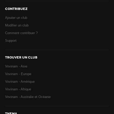
CONTRIBUEZ
Ajouter un club
Modifier un club
Comment contribuer ?
Support
TROUVER UN CLUB
Vovinam - Asie
Vovinam - Europe
Vovinam - Amérique
Vovinam - Afrique
Vovinam - Australie et Océanie
THEMA