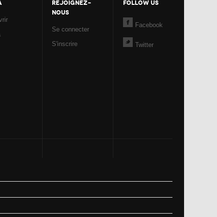
A
REJOIGNEZ-
FOLLOW US
NOUS
rir
Facebook
Se connecter
a
S'inscrire
Twitter