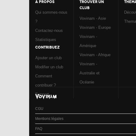
A PROPOS
TROUVER UN
THEM
CLUB
Qui sommes-nous
Découv
Vovinam - Asie
?
Them
Vovinam - Europe
Contactez-nous
Vovinam -
Statistiques
Amérique
CONTRIBUEZ
Vovinam - Afrique
Ajouter un club
Vovinam -
Modifier un club
Australie et
Comment
Océanie
contribuer ?
Support
CGU
Mentions légales
FAQ