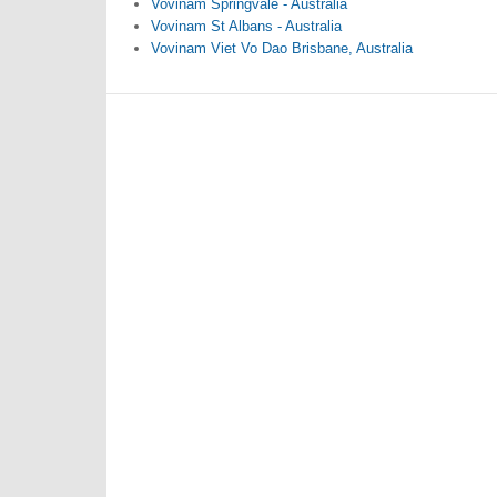
Vovinam Springvale - Australia
Vovinam St Albans - Australia
Vovinam Viet Vo Dao Brisbane, Australia