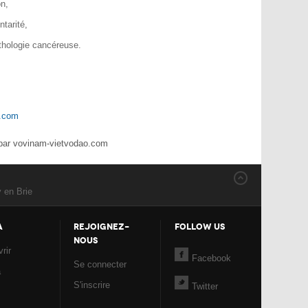
on,
ntarité,
thologie cancéreuse.
m.com
par vovinam-vietvodao.com
 en Brie
A
REJOIGNEZ-
FOLLOW US
NOUS
rir
Facebook
Se connecter
a
S'inscrire
Twitter