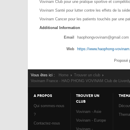
Vovinam Club pour une pratique sportive et compétiti
Vovinam Santé pour lutter contre les effets de la séde
Vovinam Cancer pour les patients touchés par une pa
Additional Information
Email
haophongvovinam@gmail.com
Web
https://www.haophong-vovina
Proposé 
Vous êtes ici :
Home
Trouver un club
Vovinam France - HAO PHONG VOVINAM Club de Liverdy
A PROPOS
TROUVER UN
THEM
CLUB
Qui sommes-nous
Découv
Vovinam - Asie
?
Them
Vovinam - Europe
Contactez-nous
Vovinam -