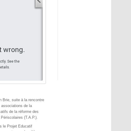
Adresse de départ
Adresse d'arrivée
Adresse d'arrivée
Voir l'itinéraire
t wrong.
ctly. See the
etails.
Brie, suite à la rencontre
 associations de la
atifs de la réforme des
ériscolaires (T.A.P.).
s le Projet Educatif