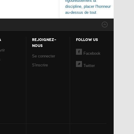
rigoureusement la
discipline, placer l'honneur
au-dessus de tout
A
REJOIGNEZ-
FOLLOW US
NOUS
rir
Facebook
Se connecter
a
S'inscrire
Twitter