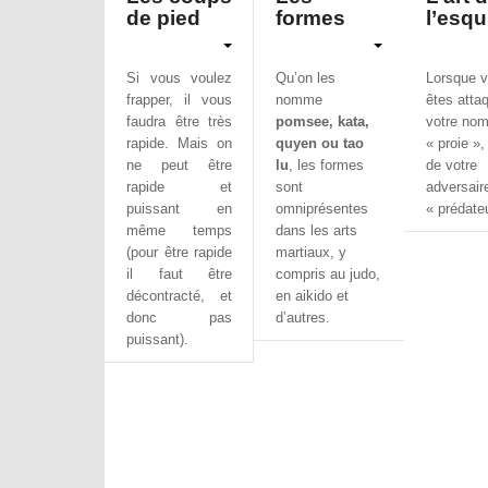
de pied
formes
l’esqu
Si vous voulez
Qu’on les
Lorsque 
frapper, il vous
nomme
êtes atta
faudra être très
pomsee, kata,
votre nom
rapide. Mais on
quyen ou tao
« proie »,
ne peut être
lu
, les formes
de votre
rapide et
sont
adversair
puissant en
omniprésentes
« prédateu
même temps
dans les arts
(pour être rapide
martiaux, y
il faut être
compris au judo,
décontracté, et
en aikido et
donc pas
d’autres.
puissant).