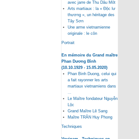
avec jarre de Thu Dâu Môt
Arts martiaux : la « Độc lư
thương », un héritage des
Tây Sơn
Une arme vietnamienne
originale : le côn
Portrait
En mémoire du Grand maître
Phan Dương Bình
(10.10.1929 - 15.05.2020)
Phan Binh Duong, celui qui
a fait rayonner les arts
martiaux vietnamiens dans
...
Le Maître fondateur Nguyễn
Lộc
Grand Maître Lê Sang
Maître TRÂN Huy Phong
Techniques
Vovinam - Techniques en