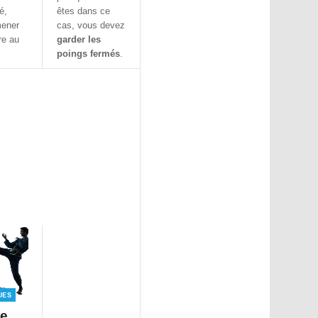
é,
êtes dans ce
mener
cas, vous devez
re au
garder les
poings fermés
.
ues
de