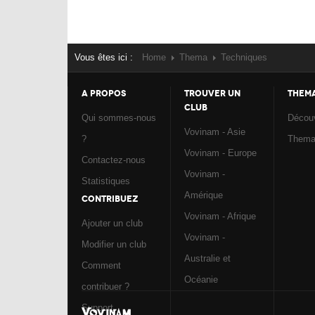
Vous êtes ici :
Home
Thema
Techniques
A PROPOS
TROUVER UN
THEM
CLUB
Qui sommes-nous
Découv
Vovinam - Asie
?
Them
Vovinam - Europe
Contactez-nous
Vovinam -
Statistiques
Amérique
CONTRIBUEZ
Vovinam - Afrique
Ajouter un club
Vovinam -
Modifier un club
Australie et
Comment
Océanie
contribuer ?
Support