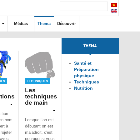
s
Médias
Thema
Découvrir
THEMA
Santé et
Préparation
physique
ues
Techniques
Techniques
Nutrition
Les
tions
techniques
de main
ction
on nom
Lorsque l’on est
ert à
débutant on est
Projeter
maladroit, c'est
 avec
pourquoi si vous