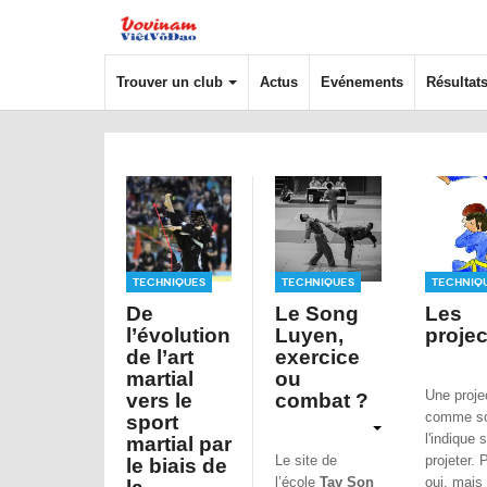
Trouver un club
Actus
Evénements
Résultat
Techniques
Techniques
Techniq
De
Le Song
Les
l’évolution
Luyen,
projec
de l’art
exercice
martial
ou
Une proje
vers le
combat ?
comme s
sport
l'indique s
martial par
Le site de
projeter. 
le biais de
l’école
Tay Son
oui, mais