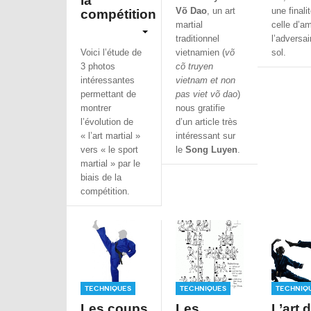
la
Võ Dao
, un art
une finalit
compétition
martial
celle d’a
traditionnel
l’adversai
Voici l’étude de
vietnamien (
võ
sol.
3 photos
cõ truyen
intéressantes
vietnam et non
permettant de
pas viet võ dao
)
montrer
nous gratifie
l’évolution de
d’un article très
« l’art martial »
intéressant sur
vers « le sport
le
Song Luyen
.
martial » par le
biais de la
compétition.
Techniques
Techniques
Techniq
Les coups
Les
L’art 