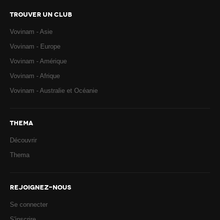
TROUVER UN CLUB
Vovinam - Asie
Vovinam - Europe
Vovinam - Amérique
Vovinam - Afrique
Vovinam - Australie et Océanie
THEMA
Découvrir
Thema
REJOIGNEZ-NOUS
Se connecter
S'inscrire