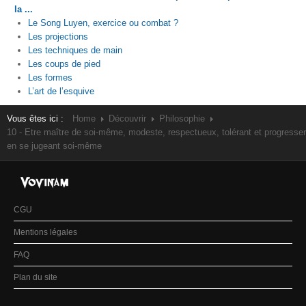
la ...
Le Song Luyen, exercice ou combat ?
Les projections
Les techniques de main
Les coups de pied
Les formes
L’art de l’esquive
Vous êtes ici :
Home
Découvrir
Philosophie
10 - Etre maître de soi-même, modeste, respectueux, tolérant et progresser
en se jugeant soi-même
CGU
Mentions légales
FAQ
Plan du site