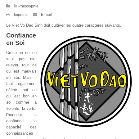
in
Philosophie
Par Evénements
Imprimer
E-mail
Par Statistiques
Le Viet Vo Dao Sinh doit cultiver les quatre caractères suivants.
Confiance
Médias
en Soi
PHOTO
Croire en soi ne
veut pas dire
DOCUMENT
relever tout ce
qui est mauvais
Thema
en soi. Mais il
faut également
Découvrir
définir tout ce
qui est bon en
soi comme la
volonté, la vertu,
l'honneur, la
confiance la
capacité des
connaissances