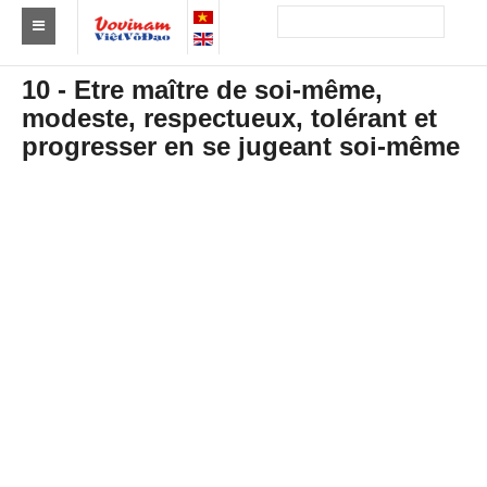
Trouver un club
10 - Etre maître de soi-même,
modeste, respectueux, tolérant et
Asie
progresser en se jugeant soi-même
Europe
Afrique
Amérique
Australie et Océanie
Actus
Evénements
Résultats
Par Médaillés