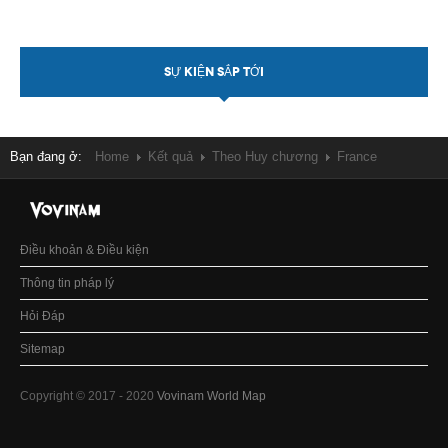
SỰ KIỆN SẮP TỚI
Bạn đang ở:
Home
Kết quả
Theo Huy chương
France
Điều khoản & Điều kiện
Thông tin pháp lý
Hỏi Đáp
Sitemap
Copyright © 2017 - 2020
Vovinam World Map