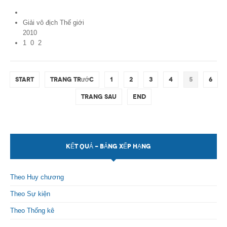
France
Giải vô địch Thế giới
2010
1
0
2
Start
Trang trước
1
2
3
4
5
6
Trang sau
End
KẾT QUẢ - BẢNG XẾP HẠNG
Theo Huy chương
Theo Sự kiện
Theo Thống kê