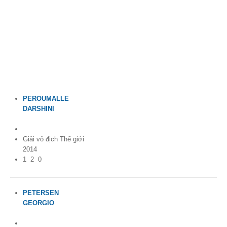
Theo Sự kiện
Theo Thống kê
Truyền thông
PHOTO
PEROUMALLE
TÀI LIỆU
DARSHINI
France
Khám Phá
Giải vô địch Thế giới
2014
1
2
0
PETERSEN
GEORGIO
France