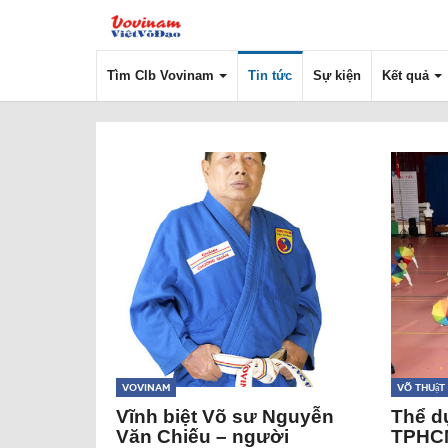
Tìm Clb Vovinam
Tin tức
Sự kiện
Kết quả
Vovinam
Võ thuật
Vĩnh biệt Võ sư Nguyễn
Thể d
Văn Chiếu – người
TPHCM