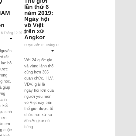
ộ
Thế giới
lần thứ 6
NAM
năm 2019:
Ngày hội
ên
võ Việt
trên xứ
 18 Tháng 12 2019
Angkor
Được viết: 16 Tháng 12 2019
Nguyên
ó rất
Với 24 quốc gia
 lạc bộ
và vùng lãnh thổ
được
cùng hơn 365
rong
quan chức, HLV,
g học.
VĐV, giải là
ã giúp
ngày hội lớn của
ững
người yêu môn
lành
võ Việt này trên
 kết
thế giới được tổ
ọc sinh
chức nơi xứ sở
hơn;
đền Angkor nổi
các em
tiếng.
ng cuộc
ó khả