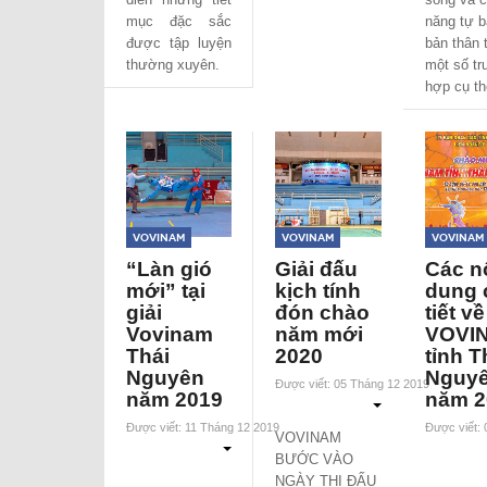
mục đặc sắc
năng tự b
được tập luyện
bản thân 
thường xuyên.
một số t
hợp cụ th
Vovinam
Vovinam
Vovinam
“Làn gió
Giải đấu
Các n
mới” tại
kịch tính
dung 
giải
đón chào
tiết về
Vovinam
năm mới
VOVI
Thái
2020
tỉnh T
Nguyên
Nguy
Được viết: 05 Tháng 12 2019
năm 2019
năm 2
Được viết: 11 Tháng 12 2019
Được viết:
VOVINAM
BƯỚC VÀO
NGÀY THI ĐẤU