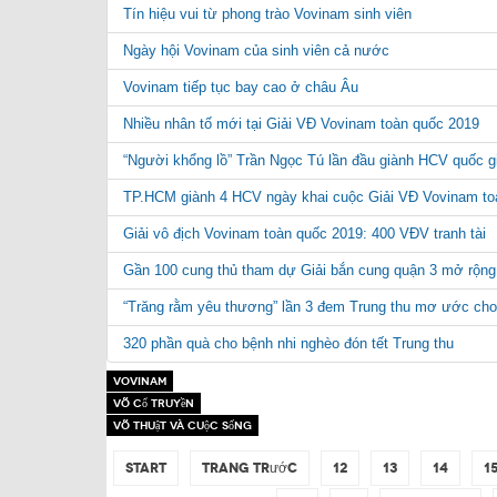
Tín hiệu vui từ phong trào Vovinam sinh viên
Ngày hội Vovinam của sinh viên cả nước
Vovinam tiếp tục bay cao ở châu Âu
Nhiều nhân tố mới tại Giải VĐ Vovinam toàn quốc 2019
“Người khổng lồ” Trần Ngọc Tú lần đầu giành HCV quốc g
TP.HCM giành 4 HCV ngày khai cuộc Giải VĐ Vovinam to
Giải vô địch Vovinam toàn quốc 2019: 400 VĐV tranh tài
Gần 100 cung thủ tham dự Giải bắn cung quận 3 mở rộng
“Trăng rằm yêu thương” lần 3 đem Trung thu mơ ước cho 
320 phần quà cho bệnh nhi nghèo đón tết Trung thu
Vovinam
Võ Cổ Truyền
Võ thuật và Cuộc sống
Start
Trang trước
12
13
14
1