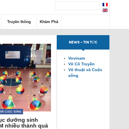
Truyền thông
Khám Phá
NEWS - TIN TỨC
Vovinam
Võ Cổ Truyền
Võ thuật và Cuộc
sống
 và Cuộc sống
ục dưỡng sinh
 nhiều thành quả