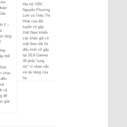
 em
Hai nữ VĐV
đoàn
Nguyễn Phương
iải
Linh và Triệu Thị
Hoài của đội
H Y –
tuyển võ gậy
i
Việt Nam khiến
ở rộng
các khán giả có
!
mặt theo dõi thi
đấu môn võ gậy
thay
tại SEA Games
ập thể
30 phải "rụng
rời" vì nhan sắc
Tỉnh
và tài năng của
ời chúc
họ.
 đến
 và
t cả
g để
ự giải