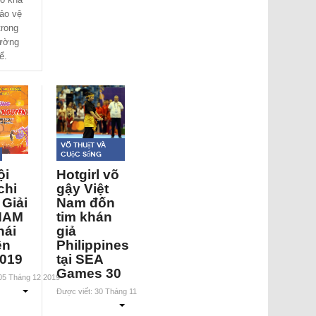
ảo vệ
trong
rường
ể.
Võ thuật và
Cuộc sống
ội
Hotgirl võ
chi
gậy Việt
 Giải
Nam đốn
NAM
tim khán
hái
giả
ên
Philippines
019
tại SEA
Games 30
 05 Tháng 12 2019
Được viết: 30 Tháng 11 2019