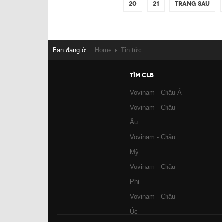
20
21
Trang sau
Bạn đang ở:
Home
Tin tức
TÌM CLB
Vovinam - Châu Á
Vovinam - Châu
Âu
Vovinam - Châu
Mỹ
Vovinam - Châu
Phi
Vovinam - Châu
Úc