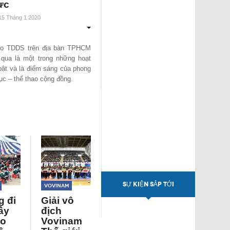
ực
 15 Tháng 1 2020
ào TDDS trên địa bàn TPHCM
 qua là một trong những hoạt
bật và là điểm sáng của phong
dục – thể thao cộng đồng.
SỰ KIỆN SẮP TỚI
Vovinam
 đi
Giải vô
ầy
địch
ạo
Vovinam