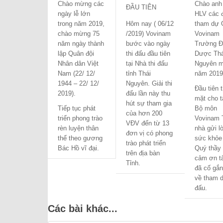
Chào mừng các
Chào anh
ĐẦU TIÊN
ngày lễ lớn
HLV các 
trong năm 2019,
Hôm nay ( 06/12
tham dự G
chào mừng 75
/2019) Vovinam
Vovinam
năm ngày thành
bước vào ngày
Trường Đ
lập Quân đội
thi đấu đầu tiên
Dược Thá
Nhân dân Việt
tại Nhà thi đấu
Nguyên m
Nam (22/ 12/
tỉnh Thái
năm 2019
1944 – 22/ 12/
Nguyên. Giải thi
Đầu tiên 
2019).
đấu lần này thu
mặt cho t
hút sự tham gia
Tiếp tục phát
Bộ môn
của hơn 200
triển phong trào
Vovinam 
VĐV đến từ 13
rèn luyện thân
nhà gửi l
đơn vị có phong
thể theo gương
sức khỏe
trào phát triển
Bác Hồ vĩ đại.
Quý thầy
trên địa bàn
cảm ơn tấ
Tỉnh.
đã cố gắn
về tham d
đấu.
Các bài khác...