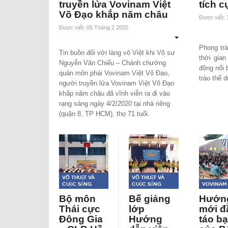
truyền lửa Vovinam Việt
tích c
Võ Đạo khắp năm châu
Được viết:
Được viết: 05 Tháng 2 2020
Phong tr
Tin buồn đối với làng võ Việt khi Võ sư
thời gian
Nguyễn Văn Chiếu – Chánh chưởng
động nổi 
quản môn phái Vovinam Việt Võ Đạo,
trào thể 
người truyền lửa Vovinam Việt Võ Đạo
khắp năm châu đã vĩnh viễn ra đi vào
rạng sáng ngày 4/2/2020 tại nhà riêng
(quận 8, TP HCM), thọ 71 tuổi.
Võ thuật và
Võ thuật và
Cuộc sống
Cuộc sống
Vovinam
Bộ môn
Bế giảng
Hướng
Thái cực
lớp
mới đ
Đông Gia
Hướng
táo b