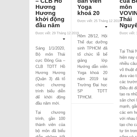
– CLB Hồ
dẫn viên
của B
Hương
Yoga
môn
Hương
khoá 20
VOVI
khởi động
Thái
Được viết: 25 Tháng 12 2019
đầu năm
Nguy
Được viết: 29 Tháng 12 2019
Được viết:
Hôm 28/12, Hội
Thể dục dưỡng
Sáng 1/1/2020,
sinh TPHCM đã
Tại Thái 
Bộ môn Thái
tổ chức lễ bế
hiện nay c
cực Đông Gia –
giảng lớp
nhiều câu
CLB TDTT Hồ
Hướng dẫn viên
võ thuật 
Hương Hương
Yoga khoá 20
đưa vào t
(Quận 3) đã tổ
năm 2019 tại
các trườn
chức chương
Trường Đại học
Điều đó đ
trình biểu diễn
SP TDTT
tạo ra nh
để khởi động
TPHCM.
sân chơi 
đầu năm mới.
mạnh, gắn
Tại chương
các em h
trình, gần 100
với nhau 
thành viên của
tạo cho 
bộ môn đã biểu
tự tin tro
diễn những tiết
sống và c