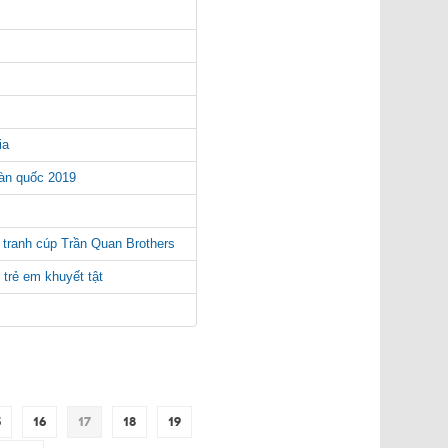
ia
àn quốc 2019
 tranh cúp Trần Quan Brothers
trẻ em khuyết tật
5
16
17
18
19