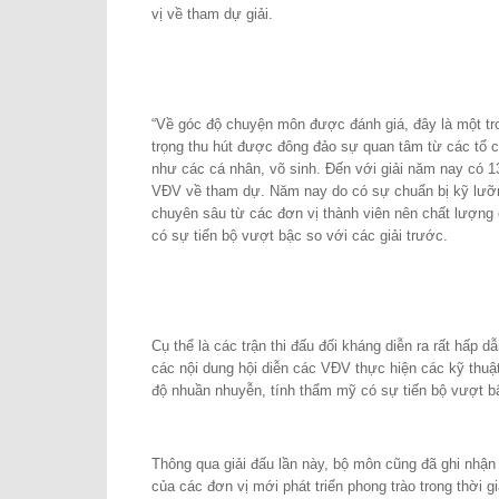
vị về tham dự giải.
“Về góc độ chuyện môn được đánh giá, đây là một tro
trọng thu hút được đông đảo sự quan tâm từ các tổ 
như các cá nhân, võ sinh. Đến với giải năm nay có 1
VĐV về tham dự. Năm nay do có sự chuẩn bị kỹ lưỡ
chuyên sâu từ các đơn vị thành viên nên chất lượng 
có sự tiến bộ vượt bậc so với các giải trước.
Cụ thể là các trận thi đấu đối kháng diễn ra rất hấp 
các nội dung hội diễn các VĐV thực hiện các kỹ thu
độ nhuần nhuyễn, tính thẩm mỹ có sự tiến bộ vượt b
Thông qua giải đấu lần này, bộ môn cũng đã ghi nhận s
của các đơn vị mới phát triển phong trào trong thời g