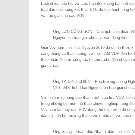
Buổi chiều tiếp tục với các trận đối kháng bán kết và
trận đấu cuối cùng kết thúc BTC đã tiến hành tổng hợ
và trao giải cho các VĐV.
Ông LƯU CÔNG SƠN – Chủ tịch Liên đoàn Võ t
Nguyên lên trao giải cho các vận động viên.
Giải Vovinam tỉnh Thái Nguyên 2019 đã chính thức khé
căng thẳng và thành công, với hơn 200 VĐV đến từ 13 
theo nhận định từ công tác tổ chức cho đến chuyê
giá rất cao.
Ông TẠ ĐÌNH CHIẾN – Phó trưởng phòng Ngh
VHTT&DL tỉnh Thái Nguyên lên trao giải cho c
Với nhiệm vụ nâng cao thành tích của lực VĐV, tiến 
trong những bộ môn thể thao chuyên nghiệp trọng điể
Vovinam lần này các VĐV đang thể hiện trình độ chu
dấu sự tiến bộ, trưởng thành vượt bậc so với các mù
Ông Giang – Giám đốc Nhà thi đấu tỉnh Thái Ng