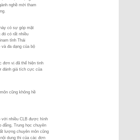
ngành nghề mới tham
áng.
n này có sự góp mặt
g đó có rất nhiều
inam tỉnh Thái
ẽ và đa dạng của bộ
c đơn vị đã thể hiện tinh
ự đánh giá tích cực của
n môn cũng không hề
p với nhiều CLB được hình
ao đẳng, Trung học chuyên
chất lượng chuyên môn cũng
nội dung thi của các đơn