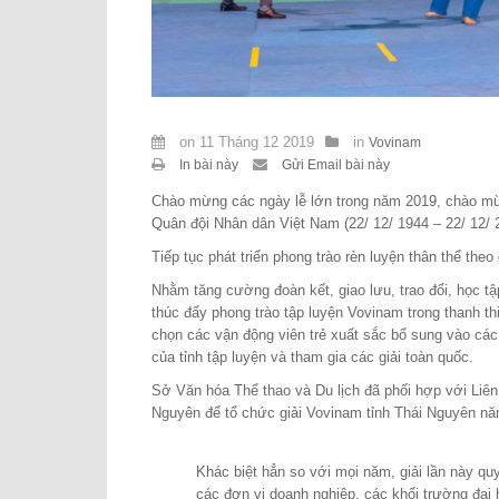
on
11 Tháng 12 2019
in
Vovinam
In bài này
Gửi Email bài này
Chào mừng các ngày lễ lớn trong năm 2019, chào m
Quân đội Nhân dân Việt Nam (22/ 12/ 1944 – 22/ 12/ 
Tiếp tục phát triển phong trào rèn luyện thân thể the
Nhằm tăng cường đoàn kết, giao lưu, trao đổi, học t
thúc đẩy phong trào tập luyện Vovinam trong thanh thi
chọn các vận động viên trẻ xuất sắc bổ sung vào các 
của tỉnh tập luyện và tham gia các giải toàn quốc.
Sở Văn hóa Thể thao và Du lịch đã phối hợp với Liên 
Nguyên để tổ chức giải Vovinam tỉnh Thái Nguyên n
Khác biệt hẳn so với mọi năm, giải lần này qu
các đơn vị doanh nghiệp, các khối trường đại