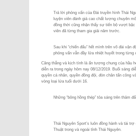
Trả lời phỏng vấn của Đài truyền hình Thái N
luyện viên đánh giá cao chất lượng chuyên môn
đồng thời cũng nhận thấy sự tiến bộ vượt bậc
viên đã từng tham gia giải năm trước.
Sau khi “chiến đấu” hết mình trên võ đài vận độ
phỏng vấn vẫn đầy lửa nhiệt huyết trong từng 
Căng thẳng và kịch tính là ấn tượng chung của hầu hế
diễn ra trong ngày hôm nay 08/12/2019. Buổi sáng diễ
quyền cá nhân, quyền đồng đội, đòn chân tấn công và 
vòng loại lứa tuổi dưới 16.
Những “bông hồng thép” tỏa sáng trên thảm 
Thái Nguyên Sport’s luôn đồng hành và tài trợ
Thuật trong và ngoài tỉnh Thái Nguyên.