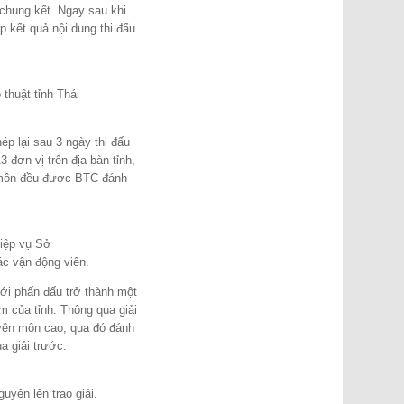
 chung kết. Ngay sau khi
p kết quả nội dung thi đấu
huật tỉnh Thái
p lại sau 3 ngày thi đấu
đơn vị trên địa bàn tỉnh,
n môn đều được BTC đánh
iệp vụ Sở
ác vận động viên.
tới phấn đấu trở thành một
m của tỉnh. Thông qua giải
yên môn cao, qua đó đánh
a giải trước.
uyên lên trao giải.