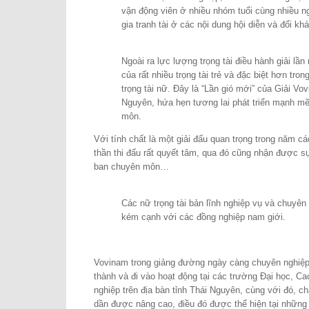
vận động viên ở nhiều nhóm tuổi cùng nhiều 
gia tranh tài ở các nội dung hội diễn và đối kh
Ngoài ra lực lượng trọng tài điều hành giải lầ
của rất nhiều trọng tài trẻ và đặc biệt hơn tron
trọng tài nữ. Đây là “Lần gió mới” của Giải Vov
Nguyên, hứa hẹn tương lai phát triển mạnh m
môn.
Với tính chất là một giải đấu quan trọng trong năm cá
thần thi đấu rất quyết tâm, qua đó cũng nhận được s
ban chuyên môn…
Các nữ trọng tài bản lĩnh nghiệp vụ và chuyê
kém cạnh với các đồng nghiệp nam giới.
Vovinam trong giảng đường ngày càng chuyên nghiệ
thành và đi vào hoạt động tại các trường Đại học, C
nghiệp trên địa bàn tỉnh Thái Nguyên, cùng với đó, 
dần được nâng cao, điều đó được thể hiện tại những 