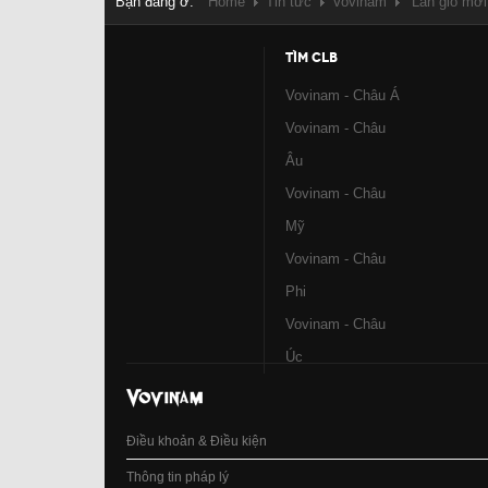
Bạn đang ở:
Home
Tin tức
Vovinam
“Làn gió mới
TÌM CLB
Vovinam - Châu Á
Vovinam - Châu
Âu
Vovinam - Châu
Mỹ
Vovinam - Châu
Phi
Vovinam - Châu
Úc
Điều khoản & Điều kiện
Thông tin pháp lý