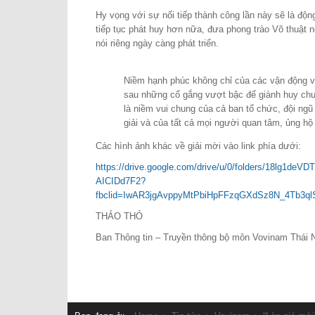
Hy vọng với sự nối tiếp thành công lần này sẽ là đ
tiếp tục phát huy hơn nữa, đưa phong trào Võ thuật
nói riêng ngày càng phát triển.
Niềm hạnh phúc không chỉ của các vận động v
sau những cố gắng vượt bậc để giành huy c
là niềm vui chung của cả ban tổ chức, đội ngũ 
giải và của tất cả mọi người quan tâm, ủng hộ
Các hình ảnh khác về giải mời vào link phía dưới:
https://drive.google.com/drive/u/0/folders/18lg1de
AICIDd7F2?
fbclid=IwAR3jgAvppyMtPbiHpFFzqGXdSz8N_4Tb3
THẢO THỎ
Ban Thông tin – Truyền thông bộ môn Vovinam Thái 