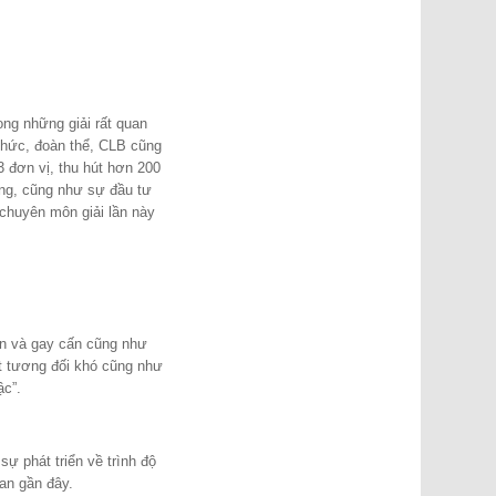
ng những giải rất quan
chức, đoàn thể, CLB cũng
3 đơn vị, thu hút hơn 200
ng, cũng như sự đầu tư
chuyên môn giải lần này
dẫn và gay cấn cũng như
ật tương đối khó cũng như
ậc”.
ự phát triển về trình độ
ian gần đây.