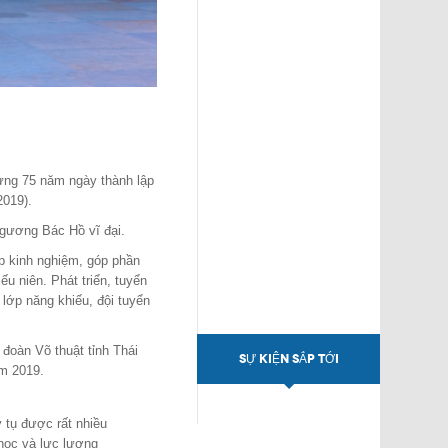
ừng 75 năm ngày thành lập
2019).
o gương Bác Hồ vĩ đại.
ập kinh nghiệm, góp phần
ếu niên. Phát triển, tuyển
lớp năng khiếu, đội tuyển
đoàn Võ thuật tỉnh Thái
SỰ KIỆN SẮP TỚI
ăm 2019.
y tụ được rất nhiều
 học và lực lượng