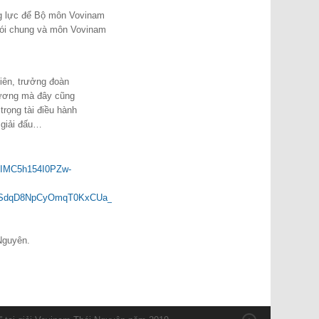
ộng lực để Bộ môn Vovinam
 nói chung và môn Vovinam
iên, trưởng đoàn
hương mà đây cũng
trọng tài điều hành
 giải đấu…
VDTIMC5h154I0PZw-
qlSdqD8NpCyOmqT0KxCUa_iiBw
Nguyên.