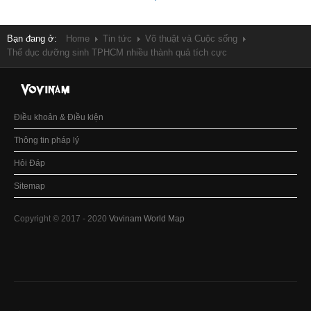
Bạn đang ở:
Home
Tin tức
Võ thuật và Cuộc sống
Thể dục dưỡng sinh TPHCM nhiều thành quả tích cực
Điều khoản & Điều kiện
Thông tin pháp lý
Hỏi Đáp
Sitemap
Copyright © 2017 - 2020
Vovinam World Map