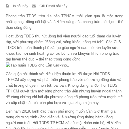
In bài này
Gửi Email bài này
Theo Sự kiện
Phong trào TDDS trên địa bàn TPHCM thời gian qua là một trong
Theo Thống kê
những hoạt động nổi bật và là điểm sáng của phong trào thể dục – thể
thao cộng đồng.
Truyền thông
Hoạt động TDDS thu hút đông hội viên người cao tuổi tham gia luyện
tập, với phương châm "Sống vui, sống khỏe, sống có ích". Các CLB
PHOTO
TDDS trên toàn thành phố đã tạo giúp người cao tuổi rèn luyện sức
khỏe, tạo nơi sinh hoạt, giao lưu bổ ích và khuyến khích phong trào
tập luyện thể dục – thể thao trong cộng đồng.
TÀI LIỆU
Khám Phá
Các quận nội thành với điều kiện thuận lợi đã được Hội TDDS
TPHCM xây dựng và phát triển phong trào với số lượng đông đảo và
chất lượng chuyên môn tốt, bài bản. Không dừng lại đó, Hội TDDS
TPHCM quyết tâm mở rộng phong trào đến những huyện ngoại thành
để cùng những chi hội địa phương củng cố phong trào thêm mạnh mẽ
và cập nhật các bài bản phù hợp với giai đoạn hiện nay.
Đến năm 2019, lãnh đạo thành phố mong muốn Cần Giờ tham gia
trong chương trình đồng diễn và lễ hưởng ứng tháng hành đồng
người cao tuổi. Hội TDDS TP.HCM đã cử một đoàn cán bộ, HLV đến
Cần Giờ tập huấn những bài tham gia đồng diễn, trong 7 ngày. Sau