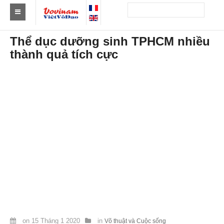
Tìm Clb Vovinam
Thể dục dưỡng sinh TPHCM nhiều
thành quả tích cực
Châu Á
Châu Âu
Châu Mỹ
Châu Phi
Châu Úc
Tin tức
Sự kiện
Kết quả
Theo Huy chương
on
15 Tháng 1 2020
in
Võ thuật và Cuộc sống