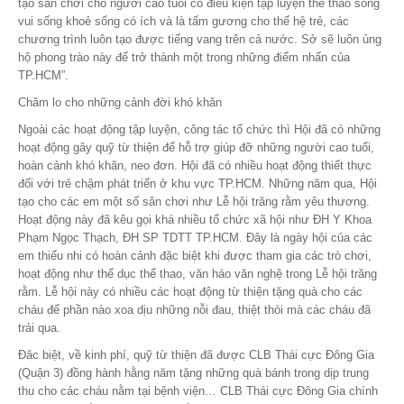
tạo sân chơi cho người cao tuổi có điều kiện tập luyện thể thao sống
vui sống khoẻ sống có ích và là tấm gương cho thế hệ trẻ, các
chương trình luôn tạo được tiếng vang trên cả nước. Sở sẽ luôn ủng
hộ phong trào này để trở thành một trong những điểm nhấn của
TP.HCM”.
Chăm lo cho những cảnh đời khó khăn
Ngoài các hoạt động tập luyện, công tác tổ chức thì Hội đã có những
hoạt động gây quỹ từ thiện để hỗ trợ giúp đỡ những người cao tuổi,
hoàn cảnh khó khăn, neo đơn. Hội đã có nhiều hoạt động thiết thực
đối với trẻ chậm phát triển ở khu vực TP.HCM. Những năm qua, Hội
tạo cho các em một số sân chơi như Lễ hội trăng rằm yêu thương.
Hoạt động này đã kêu gọi khá nhiều tổ chức xã hội như ĐH Y Khoa
Phạm Ngọc Thạch, ĐH SP TDTT TP.HCM. Đây là ngày hội của các
em thiếu nhi có hoàn cảnh đặc biệt khi được tham gia các trò chơi,
hoạt động như thể dục thể thao, văn háo văn nghệ trong Lễ hội trăng
rằm. Lễ hội này có nhiều các hoạt động từ thiện tặng quà cho các
cháu để phần nào xoa dịu những nỗi đau, thiệt thòi mà các cháu đã
trải qua.
Đăc biệt, về kinh phí, quỹ từ thiện đã được CLB Thái cực Đông Gia
(Quận 3) đồng hành hằng năm tặng những quà bánh trong dịp trung
thu cho các cháu nằm tại bệnh viện… CLB Thái cực Đông Gia chính