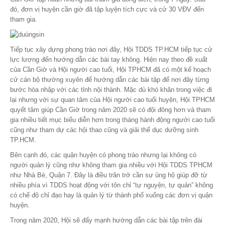
đó, đơn vị huyện cần giờ đã tập luyện tích cực và cử 30 VĐV đến
tham gia.
Tiếp tục xây dựng phong trào nơi đây, Hội TDDS TP.HCM tiếp tục cử
lực lượng đến hướng dẫn các bài tay không. Hiện nay theo đề xuất
của Cần Giờ và Hội người cao tuổi, Hội TPHCM đã có một kế hoạch
cử cán bộ thường xuyên để hướng dẫn các bài tập để nơi đây từng
bước hòa nhập với các tỉnh nội thành. Mặc dù khó khăn trong việc đi
lại nhưng với sự quan tâm của Hội người cao tuổi huyện, Hội TPHCM
quyết tâm giúp Cần Giờ trong năm 2020 sẽ có đội đông hơn và tham
gia nhiều tiết mục biểu diễn hơn trong tháng hành động người cao tuổi
cũng như tham dự các hội thao cũng và giải thể dục dưỡng sinh
TP.HCM.
Bên cạnh đó, các quận huyện có phong trào nhưng lại không có
người quản lý cũng như không tham gia nhiều với Hội TDDS TPHCM
như Nhà Bè, Quận 7. Đây là điều trăn trở cần sự ủng hộ giúp đỡ từ
nhiều phía vì TDDS hoạt động với tôn chỉ “tự nguyện, tự quản” không
có chế độ chỉ đạo hay là quản lý từ thành phố xuống các đơn vị quận
huyện.
Trong năm 2020, Hội sẽ đẩy mạnh hướng dẫn các bài tập trên đài