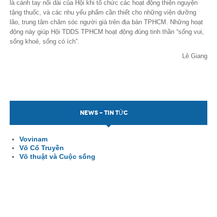
là cánh tay nối dài của Hội khi tổ chức các hoạt động thiện nguyện
tặng thuốc, và các nhu yếu phẩm cần thiết cho những viện dưỡng
lão, trung tâm chăm sóc người già trên địa bàn TPHCM. Những hoạt
động này giúp Hội TDDS TPHCM hoạt động đúng tinh thần “sống vui,
sống khoẻ, sống có ích”.
Lê Giang
NEWS - TIN TỨC
Vovinam
Võ Cổ Truyền
Võ thuật và Cuộc sống