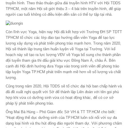
truyền hình. Theo thảo thuận giữa đài truyền hình HTV với Hội TDDS
TPHCM, một năm Hội sẽ giới thiệu 3 – 4 bài trên truyền hình, để giúp
người cao tuổi không có điều kiện đến sân có thể tự tập tại nhà.
Còn lĩnh vực Yoga, hiện nay Hội đã kết hợp với Trường ĐH SP TDTT
TPHCM tổ chức các lớp đào tạo hướng dẫn viên Yoga để tạo lực
lượng xây dựng và phát triển phong trào mạnh hơn. Trong năm 2020,
Hội sẽ thành lâp trung tâm huấn luyện về Yoga tại Trường. Với kế
hoạch này sẽ tạo ra lực lượng VĐV về Yoga bổ sung cho thành phần
đội tuyển tham gia thi đấu giải khu vực Đông Nam Á, châu Á. Bên
cạnh đó Hội định hướng đưa Yoga vào trong sinh viên để phong trào
tập luyện Yoga TP.HCM phát triển mạnh mẽ hơn về số lượng và chất
lượng.
Cũng trong năm 2020, Hội TDDS sẽ tổ chức đại hội ban chấp hành và
đã đề xuất nghị quyết với Sở để thành lập Liên đoàn với tên gọi phù
hợp khi vừa có dưỡng sinh vừa có hoạt động khác, để có cơ sở
pháp lý phát triển phong trào.
Ông Mai Bá Hùng – Phó Giám đốc Sở VH & TT TP.HCM cho biết:
“Hoạt động thể dục dưỡng sinh của TP.HCM luôn sôi nổi với sự đa
dạng loại hình và thu hút đông đảo người tham dự. Với phương châm