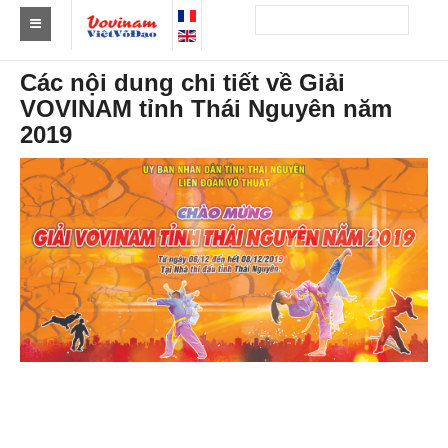
Tìm Clb Vovinam
Các nội dung chi tiết về Giải
VOVINAM tỉnh Thái Nguyên năm
Châu Á
2019
Châu Âu
Châu Mỹ
Châu Phi
Châu Úc
Tin tức
Sự kiện
Kết quả
Theo Huy chương