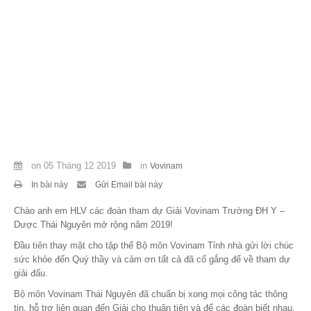
Theo Sự kiện
Theo Thống kê
Truyền thông
PHOTO
TÀI LIỆU
on
05 Tháng 12 2019
in
Vovinam
Khám Phá
In bài này
Gửi Email bài này
Chào anh em HLV các đoàn tham dự Giải Vovinam Trường ĐH Y –
Dược Thái Nguyên mở rộng năm 2019!
Đầu tiên thay mặt cho tập thể Bộ môn Vovinam Tỉnh nhà gửi lời chúc
sức khỏe đến Quý thầy và cảm ơn tất cả đã cố gắng để về tham dự
giải đấu.
Bộ môn Vovinam Thái Nguyên đã chuẩn bị xong mọi công tác thông
tin, hỗ trợ liên quan đến Giải cho thuận tiện và để các đoàn biết nhau,