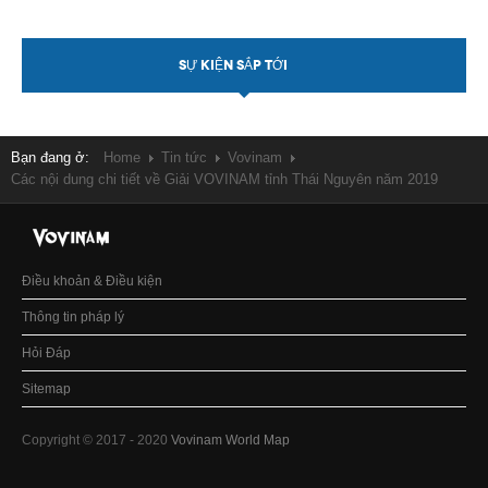
SỰ KIỆN SẮP TỚI
Bạn đang ở:
Home
Tin tức
Vovinam
Các nội dung chi tiết về Giải VOVINAM tỉnh Thái Nguyên năm 2019
Điều khoản & Điều kiện
Thông tin pháp lý
Hỏi Đáp
Sitemap
Copyright © 2017 - 2020
Vovinam World Map