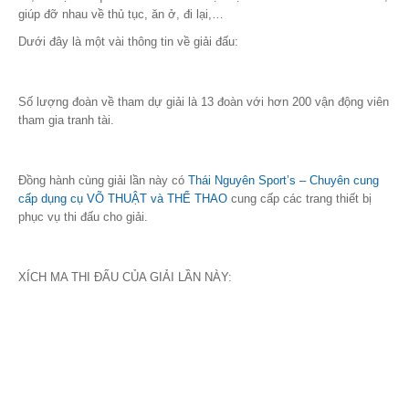
giúp đỡ nhau về thủ tục, ăn ở, đi lại,…
Dưới đây là một vài thông tin về giải đấu:
Số lượng đoàn về tham dự giải là 13 đoàn với hơn 200 vận động viên
tham gia tranh tài.
Đồng hành cùng giải lần này có
Thái Nguyên Sport’s – Chuyên cung
cấp dụng cụ VÕ THUẬT và THỂ THAO
cung cấp các trang thiết bị
phục vụ thi đấu cho giải.
XÍCH MA THI ĐẤU CỦA GIẢI LẦN NÀY: