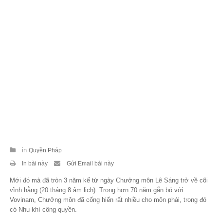
Theo Sự kiện
Theo Thống kê
Truyền thông
PHOTO
TÀI LIỆU
Khám Phá
in
Quyền Pháp
In bài này
Gửi Email bài này
Mới đó mà đã tròn 3 năm kể từ ngày Chưởng môn Lê Sáng trở về cõi
vĩnh hằng (20 tháng 8 âm lịch). Trong hơn 70 năm gắn bó với
Vovinam, Chưởng môn đã cống hiến rất nhiều cho môn phái, trong đó
có Nhu khí công quyền.