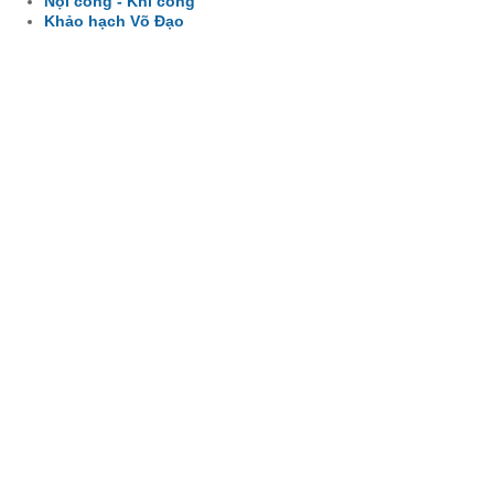
Nội công - Khí công
Khảo hạch Võ Đạo