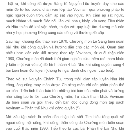
Thật ra, khí công đã được Sáng tổ Nguyễn Lộc truyền dạy cho các
môn đệ từ lúc bước chân vào lớp tập Vovinam qua phương pháp té
ngã: người cuộn tròn, cằm áp sát vào ngực. Khi cằm áp sát ngực,
mạch Nhâm và mạch Đốc nối liền với nhau, khép kín vòng Tiên thiên
và Hậu thiên để khí vận hành, thuận với quy luật âm dương mà các
nhà y học phương Đông cùng các dòng võ thường đề cập.
Sau này, khoảng đầu thập niên 1970, Chưởng môn Lê Sáng biên soạn
bài Nhu khí công quyền và hướng dẫn cho các môn đệ. Quan tâm
nhiều hơn đến các đối tượng theo tập Vovinam, từ cuối thập niên
1980, Chưởng môn đã dành thời gian nghiên cứu thêm (có tham khảo
ý kiến một vài võ sư) để hình thành 4 bài Nhu khí công quyền cùng 4
bài Liên hoàn đối luyện (không té ngã, dành cho người cao tuổi).
Theo võ sư Nguyễn Chánh Tứ, trong thời gian tập luyện Nhu khí
công, ông cũng may mắn được Chưởng môn chỉ dẫn phần phân thế
cơ bản. Trên tinh thần bảo tồn những bài bản của môn phái và tưởng
nhớ công lao to lớn của Chưởng môn, Tủ sách tham khảo Vovinam
đã biên soạn và giới thiệu đến bạn đọc cùng đồng môn tập sách
Vovinam – Phân thế Nhu khí công quyền (*).
Mở đầu tập sách là phần dẫn nhập bài viết Tìm hiểu tổng quát về
ngoại công, nội công, khí công, thần công do Chưởng môn biên soạn
vào cuối thập niên 1990. Tiếp theo là các bài Phân thế bài Nhu khí