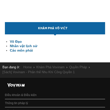
KHÁM PHÁ VÕ VIỆT
Võ Đạo
Nhân vật lịch sử
Các môn phái
Bạn đang ở:
Home
Khám Phá Vovinam
Quyền Pháp
[Sách] Vovinam - Phân thế Nhu Khí Công Quyền 1
Điều khoản & Điều kiện
Thông tin pháp lý