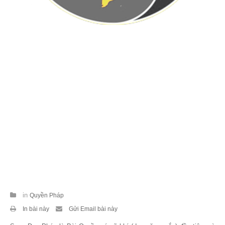
Theo Sự kiện
Theo Thống kê
Truyền thông
PHOTO
TÀI LIỆU
Khám Phá
in
Quyền Pháp
In bài này
Gửi Email bài này