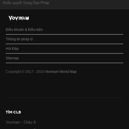
Khẩu quyết Song Dao Pháp
Điều khoản & Điều kiện
Thông tin pháp lý
Hỏi Đáp
Sitemap
Copyright © 2017 - 2020
Vovinam World Map
TÌM CLB
Vovinam - Châu Á