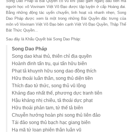
Song Dao Pháp là Bài Quyền có vũ khí (dao găm ngắn) đầu tiên mà
người học võ Vovinam Việt Võ Đạo được tập luyện ở cấp Hoàng đai.
Bằng những động tác uyển chuyển, linh hoạt và nhanh nhẹn, Song
Dao Pháp được xem là một trong những Bài Quyền đặc trưng của
môn võ Vovinam Việt Võ Đạo bên cạnh Việt Võ Đạo Quyền, Thập Thế
Bát Thức Quyền...
Sau đây là Khẩu Quyết bài Song Dao Pháp:
Song Dao Pháp
Song dao khai thủ, thiên chỉ địa quyền
Hoành đinh tấn trụ, qui tấn hữu biên
Phạt tả khuynh hữu song dao đồng thích
Hữu thoái luân thân, song thủ diện tiền
Thích đao tứ thức, song thủ vũ lộng
Kháng đao nhất thế, phương dực tranh tiên
Hậu kháng nhị chiêu, tả thoái dực phạt
Hữu thoái phản tam, tứ thế tả biên
Chuyễn hướng hoàn phi song thủ liên đảo
Tái đảo song thủ bạch hạc giang biên
Hạ mã tứ loan phiên thân luân vũ