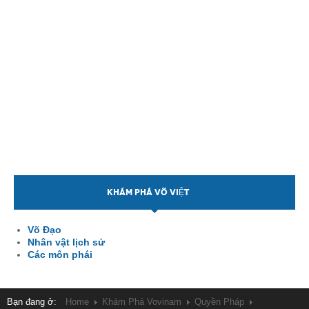
KHÁM PHÁ VÕ VIỆT
Võ Đạo
Nhân vật lịch sử
Các môn phái
Bạn đang ở:
Home
Khám Phá Vovinam
Quyền Pháp