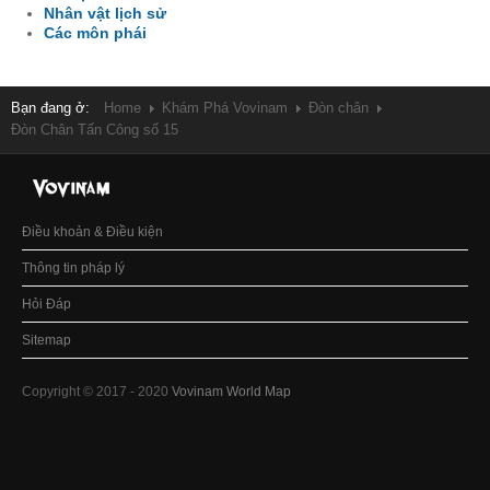
Nhân vật lịch sử
Các môn phái
Bạn đang ở:
Home
Khám Phá Vovinam
Đòn chân
Đòn Chân Tấn Công số 15
Điều khoản & Điều kiện
Thông tin pháp lý
Hỏi Đáp
Sitemap
Copyright © 2017 - 2020
Vovinam World Map