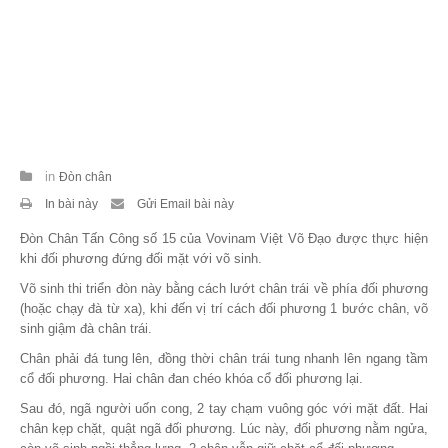
Theo Sự kiện
Theo Thống kê
Truyền thông
PHOTO
in
Đòn chân
TÀI LIỆU
In bài này
Gửi Email bài này
Đòn Chân Tấn Công số 15
của
Vovinam
Việt Võ Đạo được thực hiện
Khám Phá
khi đối phương đứng
đối mặt với võ sinh.
Võ sinh thi triển đòn này bằng cách lướt chân trái về phía đối phương
(hoặc chạy đà từ xa), khi đến vị trí cách đối phương 1 bước chân, võ
sinh giậm đà chân trái.
Chân phải đá tung lên, đồng thời chân trái tung nhanh lên ngang tầm
cổ đối phương. Hai chân đan chéo khóa cổ đối phương lại.
Sau đó, ngã người uốn cong, 2 tay chạm vuông góc với mặt đất. Hai
chân kẹp chặt, quật ngã đối phương. Lúc này, đối phương nằm ngửa,