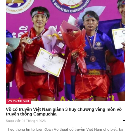
Võ Cổ Truyền
Võ cổ truyền Việt Nam giành 3 huy chương vàng môn võ
truyền thống Campuchia
Được viết: 04 Tháng 4 2023
Theo thông tin từ Liên đoàn Võ thuật cổ truyền Việt Nam cho biết, tại