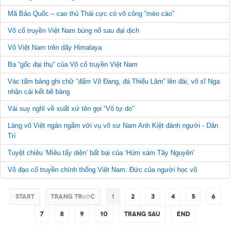
Mã Bảo Quốc – cao thủ Thái cực có võ công “mèo cào”
Võ cổ truyền Việt Nam bùng nổ sau đại dịch
Võ Việt Nam trên dãy Himalaya
Ba “gốc đại thụ” của Võ cổ truyền Việt Nam
Vác tấm bảng ghi chữ “đấm Võ Đang, đá Thiếu Lâm” lên đài, võ sĩ Nga
nhận cái kết bẽ bàng
Vài suy nghĩ về xuất xứ tên gọi “Võ tự do”
Làng võ Việt ngán ngẩm với vụ võ sư Nam Anh Kiệt đánh người - Dân
Trí
Tuyệt chiêu ‘Miêu tẩy diện’ bất bại của ‘Hùm xám Tây Nguyên’
Võ đạo cổ truyền chính thống Việt Nam: Đức của người học võ
Start
Trang trước
1
2
3
4
5
6
7
8
9
10
Trang sau
End