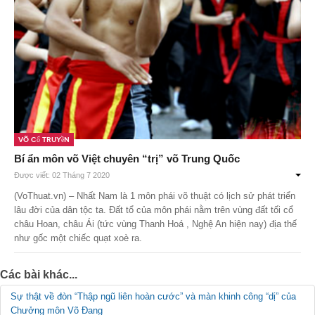
Võ Cổ Truyền
Bí ẩn môn võ Việt chuyên “trị” võ Trung Quốc
Được viết: 02 Tháng 7 2020
(VoThuat.vn) – Nhất Nam là 1 môn phái võ thuật có lịch sử phát triển
lâu đời của dân tộc ta. Đất tổ của môn phái nằm trên vùng đất tối cổ
châu Hoan, châu Ái (tức vùng Thanh Hoá , Nghệ An hiện nay) địa thế
như gốc một chiếc quạt xoè ra.
Các bài khác...
Sự thật về đòn “Thập ngũ liên hoàn cước” và màn khinh công “dị” của
Chưởng môn Võ Đang