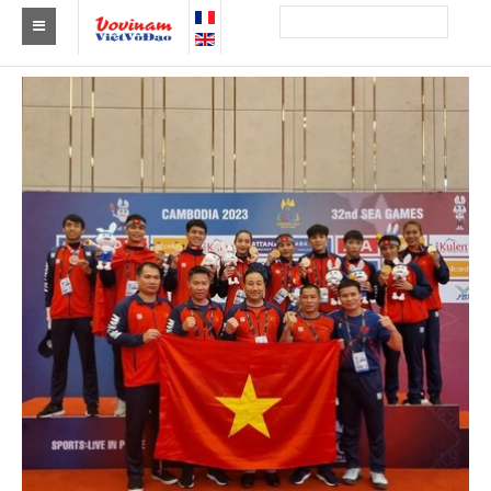
Tìm Clb Vovinam
Châu Á
Châu Âu
Châu Mỹ
Châu Phi
Châu Úc
Tin tức
Sự kiện
Kết quả
Theo Huy chương