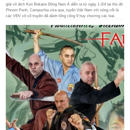
giải vô địch Kun Bokator Đông Nam Á diễn ra từ ngày 1-3/4 tại thủ đô
Phnom Penh, Campuchia vừa qua, tuyển Việt Nam với nòng cốt là
các VĐV võ cổ truyền đã dành tổng cộng 9 huy chương các loại.