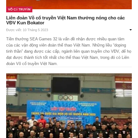
Võ Cổ Truyền
Theo Sự kiện
Liên đoàn Võ cổ truyền Việt Nam thưởng nóng cho các
VĐV Kun Bokator
Theo Thống kê
Được viết: 10 Tháng 5 2023
Truyền thông
Tiền thưởng SEA Games 32 là vấn đề nhận được nhiều quan tâm
của các vận động viên đoàn thể thao Việt Nam. Những liều “doping
PHOTO
tinh thần” đang được các cấp, ngành liên quan truyền cho VÐV, để họ
đạt được thành tích tốt nhất cho thể thao Việt Nam, trong đó có Liên
TÀI LIỆU
đoàn Võ cổ truyền Việt Nam.
Khám Phá