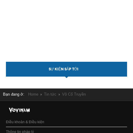
SỰ KIỆN SẮP TỚI
Bạn đang ở:
Home
Tin tức
Võ Cổ Truyền
Điều khoản & Điều kiện
Thông tin pháp lý