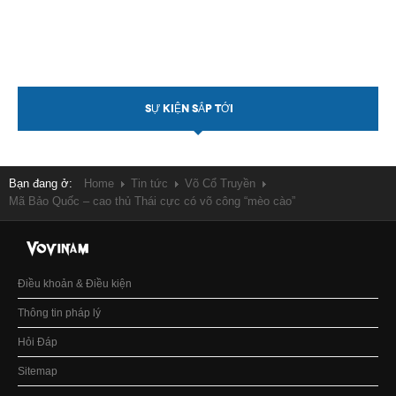
SỰ KIỆN SẮP TỚI
Bạn đang ở:
Home
Tin tức
Võ Cổ Truyền
Mã Bảo Quốc – cao thủ Thái cực có võ công “mèo cào”
Điều khoản & Điều kiện
Thông tin pháp lý
Hỏi Đáp
Sitemap