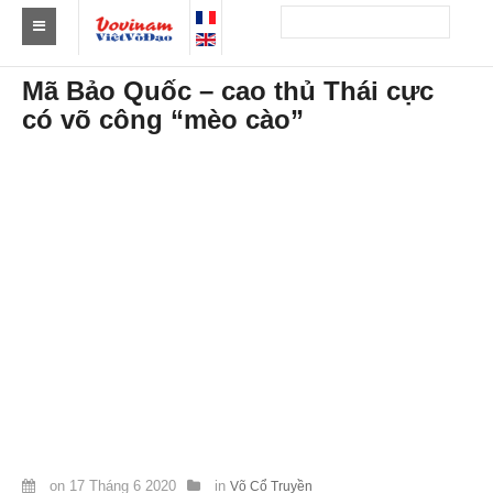
Tìm Clb Vovinam
Mã Bảo Quốc – cao thủ Thái cực
có võ công “mèo cào”
Châu Á
Châu Âu
Châu Mỹ
Châu Phi
Châu Úc
Tin tức
Sự kiện
Kết quả
Theo Huy chương
on
17 Tháng 6 2020
in
Võ Cổ Truyền