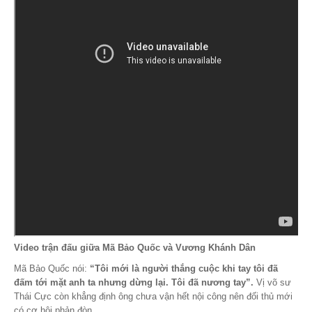
Video trận đấu giữa Mã Bảo Quốc và Vương Khánh Dân
Mã Bảo Quốc nói:
“Tôi mới là người thắng cuộc khi tay tôi đã
đấm tới mặt anh ta nhưng dừng lại. Tôi đã nương tay”.
Vị võ sư
Thái Cực còn khẳng định ông chưa vận hết nội công nên đối thủ mới
có cơ hội phản đòn.