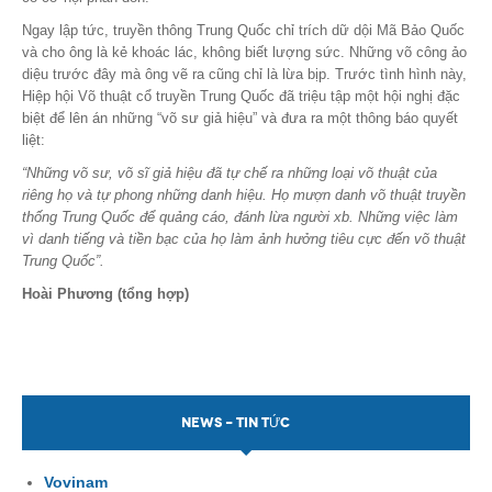
Ngay lập tức, truyền thông Trung Quốc chỉ trích dữ dội Mã Bảo Quốc
và cho ông là kẻ khoác lác, không biết lượng sức. Những võ công ảo
diệu trước đây mà ông vẽ ra cũng chỉ là lừa bịp. Trước tình hình này,
Hiệp hội Võ thuật cổ truyền Trung Quốc đã triệu tập một hội nghị đặc
biệt để lên án những “võ sư giả hiệu” và đưa ra một thông báo quyết
liệt:
“Những võ sư, võ sĩ giả hiệu đã tự chế ra những loại võ thuật của
riêng họ và tự phong những danh hiệu. Họ mượn danh võ thuật truyền
thống Trung Quốc để quảng cáo, đánh lừa người xb. Những việc làm
vì danh tiếng và tiền bạc của họ làm ảnh hưởng tiêu cực đến võ thuật
Trung Quốc”.
Hoài Phương (tổng hợp)
NEWS - TIN TỨC
Vovinam