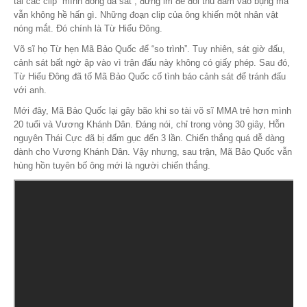
tải các clip “mình đồng da sắt”, đứng im để đối thủ đấm vào bụng mà
vẫn không hề hấn gì. Những đoạn clip của ông khiến một nhân vật
nóng mắt. Đó chính là Từ Hiểu Đông.
Võ sĩ họ Từ hẹn Mã Bảo Quốc để “so trình”. Tuy nhiên, sát giờ đấu,
cảnh sát bất ngờ ập vào vì trận đấu này không có giấy phép. Sau đó,
Từ Hiểu Đông đã tố Mã Bảo Quốc cố tình báo cảnh sát để tránh đấu
với anh.
Mới đây, Mã Bảo Quốc lại gây bão khi so tài võ sĩ MMA trẻ hơn mình
20 tuổi và Vương Khánh Dân. Đáng nói, chỉ trong vòng 30 giây, Hỗn
nguyên Thái Cực đã bị đấm gục đến 3 lần. Chiến thắng quá dễ dàng
dành cho Vương Khánh Dân. Vậy nhưng, sau trận, Mã Bảo Quốc vẫn
hùng hồn tuyên bố ông mới là người chiến thắng.