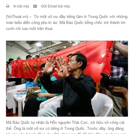
In bài này
Gửi Email bài này
Theo Sự kiện
(VoThuat.vn) – Từ một võ sư đầy tiếng tăm ở Trung Quốc với những
Theo Thống kê
màn biểu diễn công phu kì ảo, Mã Bảo Quốc bỗng chốc trở thành trò
cười chỉ sau một trận thua.
Truyền thông
PHOTO
TÀI LIỆU
Khám Phá
Mã Bảo Quốc tự nhận là Hỗn nguyên Thái Cực, sở hữu võ công cái
thế. Ông là một võ sư có tiếng ở Trung Quốc. Trước đây, ông đăng