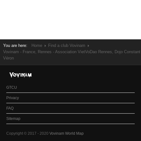
You are here:
Home
Find a club Vovinam
Vovinam - France, Rennes - Association VietVoDao Rennes, Dojo Constant
Véron
GTCU
Privacy
FAQ
Sitemap
Copyright © 2017 - 2020
Vovinam World Map