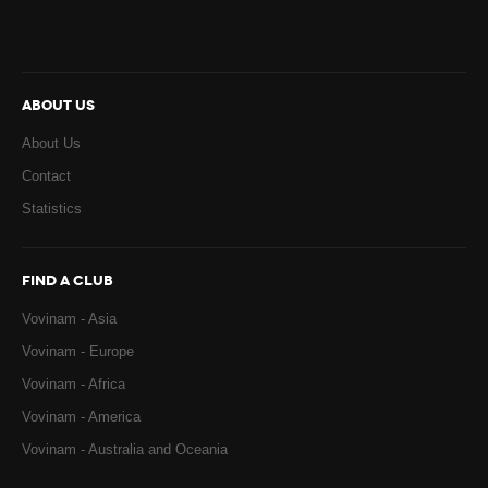
ABOUT US
About Us
Contact
Statistics
FIND A CLUB
Vovinam - Asia
Vovinam - Europe
Vovinam - Africa
Vovinam - America
Vovinam - Australia and Oceania