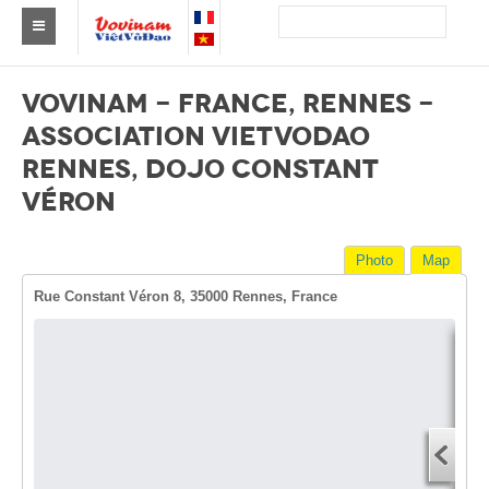
Find a club Vovinam
VOVINAM - FRANCE, RENNES -
Asia
ASSOCIATION VIETVODAO
RENNES, DOJO CONSTANT
Europe
VÉRON
Africa
America
Photo
Map
Rue Constant Véron 8, 35000 Rennes, France
Australia and Oceania
News
Events
Dire
Start
Results
You
By Medalists