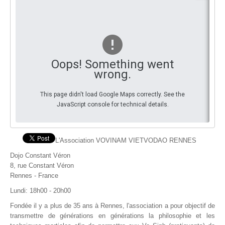
End 
You
By Events
By Stats
Medias
Oops! Something went
wrong.
PHOTO
This page didn't load Google Maps correctly. See the
DOCUMENT
JavaScript console for technical details.
Discover
L'Association VOVINAM VIETVODAO RENNES
Contribute
Dojo Constant Véron
How I can contribute?
8, rue Constant Véron
Rennes - France
Support
Lundi: 18h00 - 20h00
Fondée il y a plus de 35 ans à Rennes, l'association a pour objectif de
transmettre de générations en générations la philosophie et les