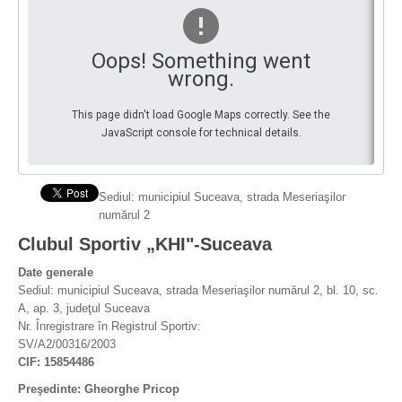
By Events
Oops! Something went
By Stats
wrong.
Medias
This page didn't load Google Maps correctly. See the
JavaScript console for technical details.
PHOTO
DOCUMENT
Sediul: municipiul Suceava, strada Meseriaşilor
numărul 2
Discover
Clubul Sportiv „KHI"-Suceava
Contribute
Date generale
Sediul: municipiul Suceava, strada Meseriaşilor numărul 2, bl. 10, sc.
How I can contribute?
A, ap. 3, judeţul Suceava
Nr. Înregistrare în Registrul Sportiv:
Support
SV/A2/00316/2003
CIF: 15854486
Preşedinte: Gheorghe Pricop