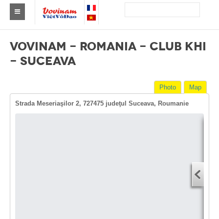
Find a club Vovinam
VOVINAM - ROMANIA - CLUB KHI
Asia
- SUCEAVA
Europe
Photo
Map
Africa
Strada Meseriaşilor 2, 727475 judeţul Suceava, Roumanie
America
Australia and Oceania
Dire
News
Start
Events
You
End 
Results
You
By Medalists