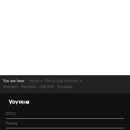
You are here:
Home
Find a club Vovinam
Vovinam - Romania - club KHI - Suceava
GTCU
Privacy