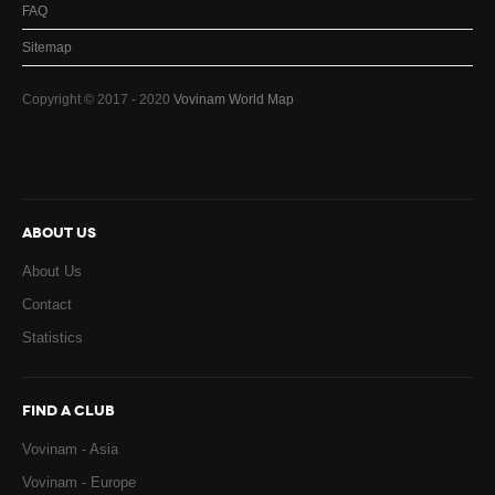
FAQ
Sitemap
Copyright © 2017 - 2020
Vovinam World Map
ABOUT US
About Us
Contact
Statistics
FIND A CLUB
Vovinam - Asia
Vovinam - Europe