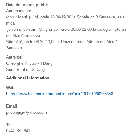
Date de interes public
Antrenamente
-copii: Marţi şi Joi, orele 18,00-19,30 la Şcoala nr. 3 Suceava, sala
mică
-juniori şi seniori : Marţi şi Joi, orele 20,00-22,00 la Colegiul "Ştefan
cel Mare" Suceava
Sâmbătă, orele 08,30-10,00 la Universitatea "Ştefan cel Mare"
Suceava
Antrenori
Gheorghe Pricop - 4 Dang
Sorin Rîmbu - 2 Dang
Additional Information
Web
https://www.facebook.com/profile.php?id=100001966223358
Email
pricopgigi@yahoo.com
Tel
0742 780 841