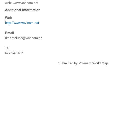
web: www.vovinam.cat
Additional Information
Web
http://www.vovinam.cat
Email
dtr-cataluna@vovinam.es
Tel
627 947 482
Submitted by Vovinam World Map