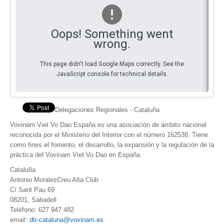
By Events
Oops! Something went
By Stats
wrong.
Medias
This page didn't load Google Maps correctly. See the
JavaScript console for technical details.
PHOTO
DOCUMENT
Delegaciones Regionales - Cataluña
Discover
Vovinam Viet Vo Dao España es una asociación de ámbito nacional
reconocida por el Ministerio del Interior con el número 162538. Tiene
Contribute
como fines el fomento, el desarrollo, la expansión y la regulación de la
práctica del Vovinam Viet Vo Dao en España
How I can contribute?
Cataluña
Antonio MoralesCreu Alta Club
Support
C/ Sant Pau 69
08201, Sabadell
Teléfono: 627 947 482
email:
dtr-cataluna@vovinam.es