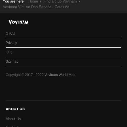
You are here:
Home
Find a club Vovinam
Vovinam Viet Vo Dao España - Cataluña
GTCU
Privacy
FAQ
Sitemap
Copyright © 2017 - 2020
Vovinam World Map
ABOUT US
About Us