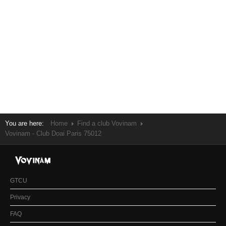
You are here:
Home
Find a club Vovinam
Vovinam - Club Doai Paris 75012
GTCU
Privacy
FAQ