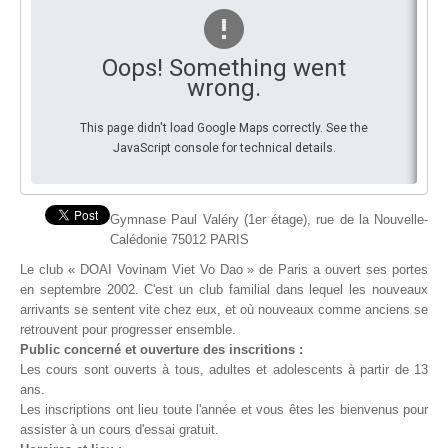
By Events
Oops! Something went
By Stats
wrong.
Medias
This page didn't load Google Maps correctly. See the
JavaScript console for technical details.
PHOTO
DOCUMENT
Gymnase Paul Valéry (1er étage), rue de la Nouvelle-
Calédonie 75012 PARIS
Discover
Le club « DOAI Vovinam Viet Vo Dao » de Paris a ouvert ses portes
Contribute
en septembre 2002. C'est un club familial dans lequel les nouveaux
arrivants se sentent vite chez eux, et où nouveaux comme anciens se
How I can contribute?
retrouvent pour progresser ensemble.
Public concerné et ouverture des inscritions :
Support
Les cours sont ouverts à tous, adultes et adolescents à partir de 13
ans.
Les inscriptions ont lieu toute l'année et vous êtes les bienvenus pour
assister à un cours d'essai gratuit.