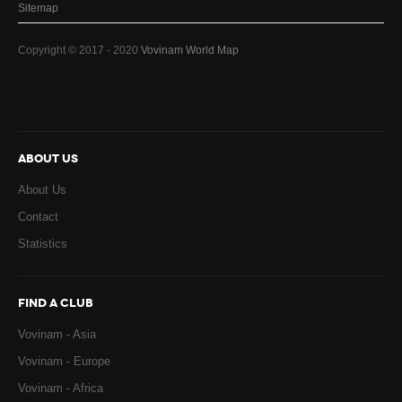
Sitemap
Copyright © 2017 - 2020
Vovinam World Map
ABOUT US
About Us
Contact
Statistics
FIND A CLUB
Vovinam - Asia
Vovinam - Europe
Vovinam - Africa