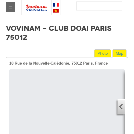
Find a club Vovinam
VOVINAM - CLUB DOAI PARIS
Asia
75012
Europe
Photo
Map
Africa
18 Rue de la Nouvelle-Calédonie, 75012 Paris, France
America
Australia and Oceania
Dire
News
Start
Events
You
End 
Results
You
By Medalists