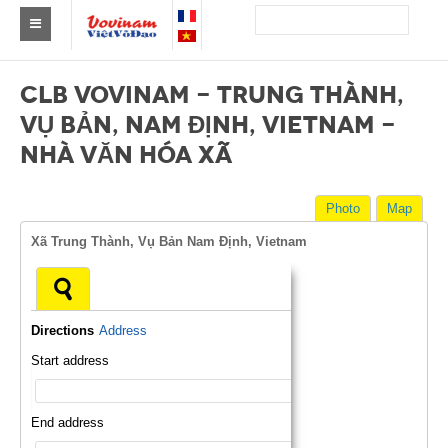
Find a club Vovinam
CLB VOVINAM - TRUNG THÀNH,
Asia
VỤ BẢN, NAM ĐỊNH, VIETNAM -
NHÀ VĂN HÓA XÃ
Europe
Africa
Photo
Map
America
Xã Trung Thành, Vụ Bản Nam Định, Vietnam
Australia and Oceania
News
Directions
Address
Events
Start address
Results
End address
By Medalists