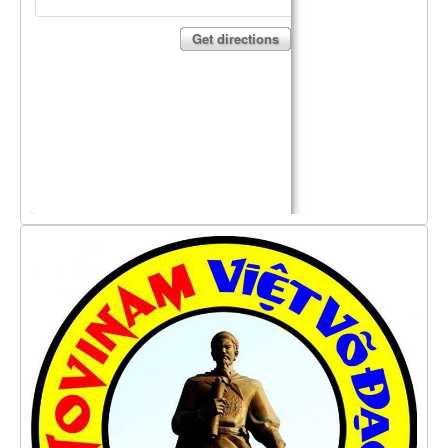
By Events
Get directions
By Stats
Medias
PHOTO
DOCUMENT
Discover
Contribute
How I can contribute?
Support