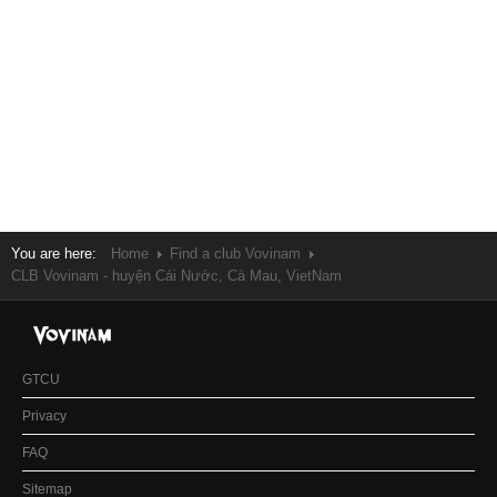
You are here:
Home
Find a club Vovinam
CLB Vovinam - huyện Cái Nước, Cà Mau, VietNam
GTCU
Privacy
FAQ
Sitemap