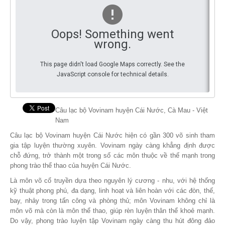
By Events
Oops! Something went
By Stats
wrong.
Medias
This page didn't load Google Maps correctly. See the
JavaScript console for technical details.
PHOTO
DOCUMENT
Câu lạc bộ Vovinam huyện Cái Nước, Cà Mau - Việt
Nam
Discover
Câu lạc bộ Vovinam huyện Cái Nước hiện có gần 300 võ sinh tham
Contribute
gia tập luyện thường xuyên. Vovinam ngày càng khẳng định được
chỗ đứng, trở thành một trong số các môn thuộc về thế mạnh trong
How I can contribute?
phong trào thể thao của huyện Cái Nước.
Là môn võ cổ truyền dựa theo nguyên lý cương - nhu, với hệ thống
Support
kỹ thuật phong phú, đa dạng, linh hoạt và liên hoàn với các đòn, thế,
bay, nhảy trong tấn công và phòng thủ; môn Vovinam không chỉ là
môn võ mà còn là môn thể thao, giúp rèn luyện thân thể khoẻ mạnh.
Do vậy, phong trào luyện tập Vovinam ngày càng thu hút đông đảo