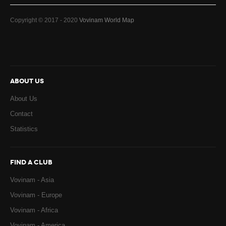
Copyright © 2017 - 2020
Vovinam World Map
ABOUT US
About Us
Contact
Statistics
FIND A CLUB
Vovinam - Asia
Vovinam - Europe
Vovinam - Africa
Vovinam - America