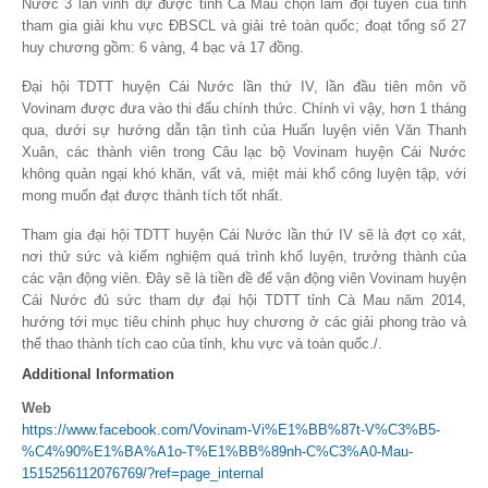
Nước 3 lần vinh dự được tỉnh Cà Mau chọn làm đội tuyển của tỉnh
tham gia giải khu vực ĐBSCL và giải trẻ toàn quốc; đoạt tổng số 27
huy chương gồm: 6 vàng, 4 bạc và 17 đồng.
Đại hội TDTT huyện Cái Nước lần thứ IV, lần đầu tiên môn võ
Vovinam được đưa vào thi đấu chính thức. Chính vì vậy, hơn 1 tháng
qua, dưới sự hướng dẫn tận tình của Huấn luyện viên Văn Thanh
Xuân, các thành viên trong Câu lạc bộ Vovinam huyện Cái Nước
không quản ngại khó khăn, vất vả, miệt mài khổ công luyện tập, với
mong muốn đạt được thành tích tốt nhất.
Tham gia đại hội TDTT huyện Cái Nước lần thứ IV sẽ là đợt cọ xát,
nơi thử sức và kiểm nghiệm quá trình khổ luyện, trưởng thành của
các vận động viên. Đây sẽ là tiền đề để vận động viên Vovinam huyện
Cái Nước đủ sức tham dự đại hội TDTT tỉnh Cà Mau năm 2014,
hướng tới mục tiêu chinh phục huy chương ở các giải phong trào và
thể thao thành tích cao của tỉnh, khu vực và toàn quốc./.
Additional Information
Web
https://www.facebook.com/Vovinam-Vi%E1%BB%87t-V%C3%B5-
%C4%90%E1%BA%A1o-T%E1%BB%89nh-C%C3%A0-Mau-
1515256112076769/?ref=page_internal