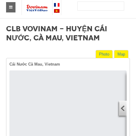
Find a club Vovinam
CLB VOVINAM - HUYỆN CÁI
Asia
NƯỚC, CÀ MAU, VIETNAM
Europe
Photo
Map
Africa
Cái Nước Cà Mau, Vietnam
America
Australia and Oceania
Dire
News
Start
Events
You
End 
Results
You
By Medalists