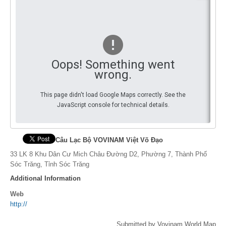
End 
You
By Events
By Stats
Medias
Oops! Something went
wrong.
PHOTO
This page didn't load Google Maps correctly. See the
DOCUMENT
JavaScript console for technical details.
Discover
Câu Lạc Bộ VOVINAM Việt Võ Đạo
Contribute
33 LK 8 Khu Dân Cư Mich Châu Đường D2, Phường 7, Thành Phố
Sóc Trăng, Tỉnh Sóc Trăng
How I can contribute?
Additional Information
Support
Web
http://
Submitted by Vovinam World Map