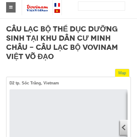
Find a club Vovinam
CÂU LẠC BỘ THỂ DỤC DƯỠNG
Asia
SINH TẠI KHU DÂN CƯ MINH
CHÂU - CÂU LẠC BỘ VOVINAM
Europe
VIỆT VÕ ĐẠO
Africa
America
Map
D2 tp. Sóc Trăng, Vietnam
Australia and Oceania
News
Events
Dire
Start
Results
You
By Medalists