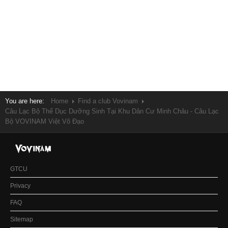
You are here:
Home
Find a club Vovinam
Câu Lạc Bộ Thể Dục Dưỡng Sinh Tại Khu Dân Cư Minh Châu - Câu Lạc
Bộ VOVINAM Việt Võ Đạo
GTCU
Privacy
FAQ
Sitemap