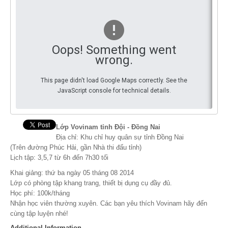
You
By Events
By Stats
Oops! Something went
wrong.
Medias
This page didn't load Google Maps correctly. See the
PHOTO
JavaScript console for technical details.
DOCUMENT
Discover
Lớp Vovinam tỉnh Đội - Đồng Nai
Địa chỉ: Khu chỉ huy quân sự tỉnh Đồng Nai
Contribute
(Trên đường Phúc Hải, gần Nhà thi đấu tỉnh)
Lịch tập: 3,5,7 từ 6h đến 7h30 tối
How I can contribute?
Khai giảng: thứ ba ngày 05 tháng 08 2014
Lớp có phòng tập khang trang, thiết bị dụng cụ đầy đủ.
Support
Học phí: 100k/tháng
Nhận học viên thường xuyên. Các bạn yêu thích Vovinam hãy đến
cùng tập luyện nhé!
Additional Information