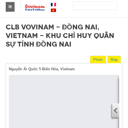
Find a club Vovinam
CLB VOVINAM - ĐỒNG NAI,
Asia
VIETNAM - KHU CHỈ HUY QUÂN
SỰ TỈNH ĐỒNG NAI
Europe
Africa
Photo
Map
America
Nguyễn Ái Quốc 5 Biên Hòa, Vietnam
Australia and Oceania
News
Dire
Events
Start
You
Results
End 
By Medalists