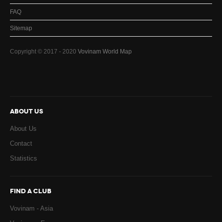
FAQ
Sitemap
Copyright © 2017 - 2020
Vovinam World Map
ABOUT US
About Us
Contact
Statistics
FIND A CLUB
Vovinam - Asia