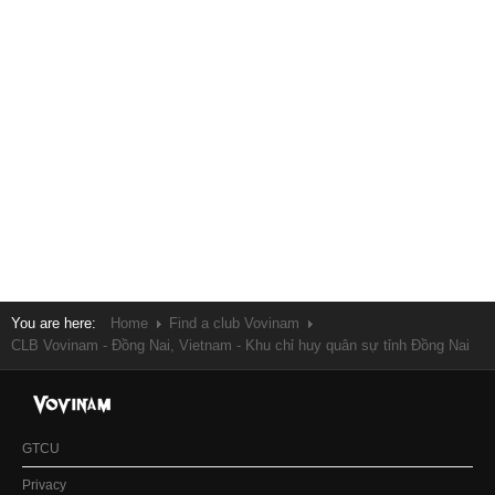
You are here:
Home
Find a club Vovinam
CLB Vovinam - Đồng Nai, Vietnam - Khu chỉ huy quân sự tỉnh Đồng Nai
GTCU
Privacy