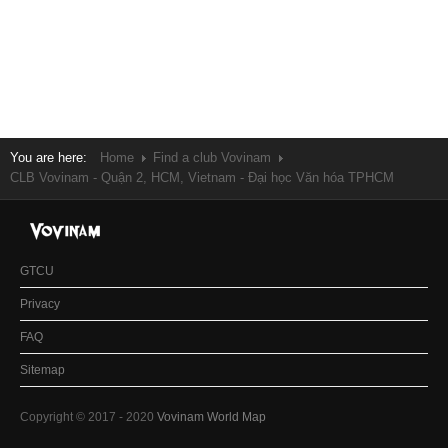
You are here:
Home
Find a club Vovinam
CLB Vovinam - Quận 2, HCM, Vietnam - Đại học Văn hóa TPHCM
GTCU
Privacy
FAQ
Sitemap
Copyright © 2017 - 2020
Vovinam World Map