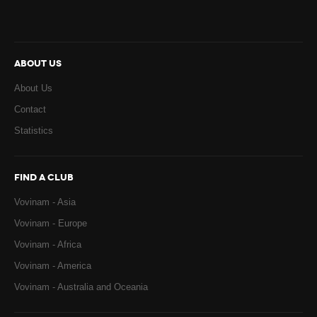
ABOUT US
About Us
Contact
Statistics
FIND A CLUB
Vovinam - Asia
Vovinam - Europe
Vovinam - Africa
Vovinam - America
Vovinam - Australia and Oceania