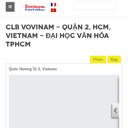
Find a club Vovinam
CLB VOVINAM - QUẬN 2, HCM,
Asia
VIETNAM - ĐẠI HỌC VĂN HÓA
TPHCM
Europe
Africa
Photo
Map
America
Quốc Hương 51 2, Vietnam
Australia and Oceania
News
Dire
Events
Start
You
Results
End 
By Medalists