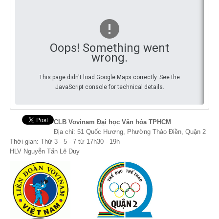
You
By Events
By Stats
Oops! Something went
wrong.
Medias
This page didn't load Google Maps correctly. See the
PHOTO
JavaScript console for technical details.
DOCUMENT
Discover
CLB Vovinam Đại học Văn hóa TPHCM
Địa chỉ: 51 Quốc Hương, Phường Thảo Điền, Quận 2
Contribute
Thời gian: Thứ 3 - 5 - 7 từ 17h30 - 19h
HLV Nguyễn Tấn Lê Duy
How I can contribute?
Support