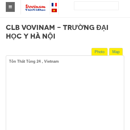
Find a club Vovinam
CLB VOVINAM - TRƯỜNG ĐẠI
Asia
HỌC Y HÀ NỘI
Europe
Photo
Map
Africa
Tôn Thất Tùng 24 , Vietnam
America
Australia and Oceania
News
Events
Results
By Medalists