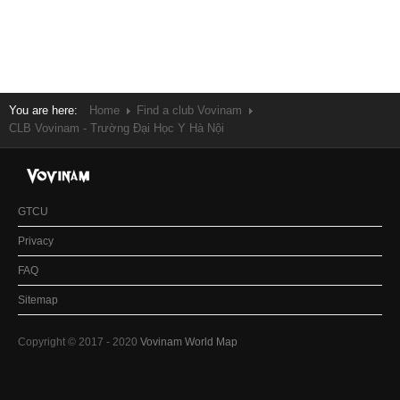
You are here:
Home
Find a club Vovinam
CLB Vovinam - Trường Đại Học Y Hà Nội
GTCU
Privacy
FAQ
Sitemap
Copyright © 2017 - 2020
Vovinam World Map