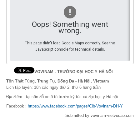
Oops! Something went
wrong.
This page didn't load Google Maps correctly. See the
JavaScript console for technical details.
VOVINAM - TRƯỜNG ĐẠI HỌC Y HÀ NỘI
Tôn Thất Tùng, Trung Tự, Đống Đa - Hà Nội, Vietnam
Lịch tập luyện: 18h các ngày thứ 2, thứ 6 hàng tuần
Địa điểm : tại sân đỗ xe ô tô trước ký túc xá đại học y Hà nội
Facebook :
https://www.facebook.com/pages/Clb-Vovinam-DH-Y
Submitted by vovinam-vietvodao.com