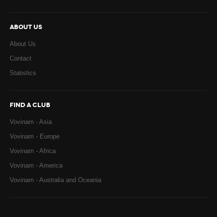
ABOUT US
About Us
Contact
Statistics
FIND A CLUB
Vovinam - Asia
Vovinam - Europe
Vovinam - Africa
Vovinam - America
Vovinam - Australia and Oceania