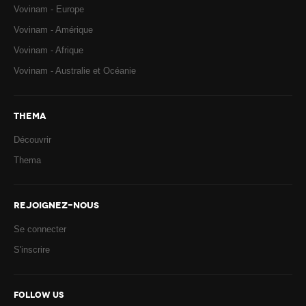
Vovinam - Europe
Vovinam - Amérique
Vovinam - Afrique
Vovinam - Australie et Océanie
THEMA
Découvrir
Thema
REJOIGNEZ-NOUS
Se connecter
S'inscrire
FOLLOW US