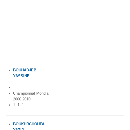
Par Evénements
Par Statistiques
Médias
PHOTO
DOCUMENT
BOUHADJEB
Thema
YASSINE
France
Découvrir
Championnat Mondial
2006 2010
1
1
1
BOUKHRCHOUFA
YAZID