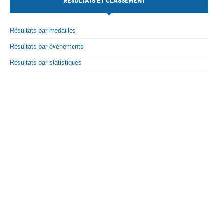
RÉSULTATS ET CLASSEMENT
Par Evénements
Résultats par médaillés
Par Statistiques
Résultats par événements
Médias
Résultats par statistiques
PHOTO
DOCUMENT
Thema
Découvrir