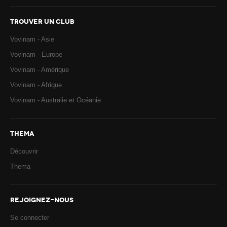
TROUVER UN CLUB
Vovinam - Asie
Vovinam - Europe
Vovinam - Amérique
Vovinam - Afrique
Vovinam - Australie et Océanie
THEMA
Découvrir
Thema
REJOIGNEZ-NOUS
Se connecter