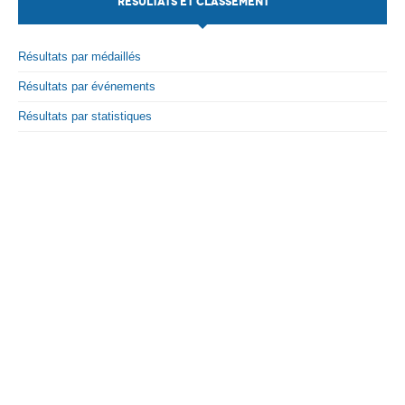
RÉSULTATS ET CLASSEMENT
Par Evénements
Résultats par médaillés
Par Statistiques
Résultats par événements
Médias
Résultats par statistiques
PHOTO
DOCUMENT
Thema
Découvrir