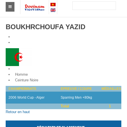
Trouver un club
BOUKHRCHOUFA YAZID
Asie
Europe
Afrique
Amérique
Algeria
Homme
Australie et Océanie
Ceinture Noire
CHAMPIONNATS
EPREUVE / COUPE
MÉDAILLES
Actus
2006 World Cup - Alger
Sparring Men +80kg
Evénements
Total
1
Retour en haut
Résultats
Par Médaillés