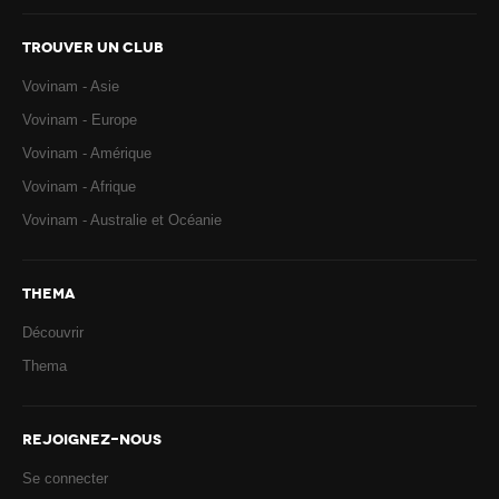
TROUVER UN CLUB
Vovinam - Asie
Vovinam - Europe
Vovinam - Amérique
Vovinam - Afrique
Vovinam - Australie et Océanie
THEMA
Découvrir
Thema
REJOIGNEZ-NOUS
Se connecter