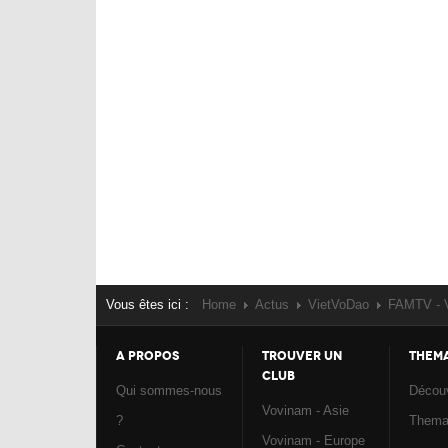
Vous êtes ici :
Home
Actus
VietVoDao
FAMTV - 
A PROPOS
TROUVER UN
THEM
CLUB
Qui sommes-nous
Découv
Vovinam - Asie
?
Them
Vovinam - Europe