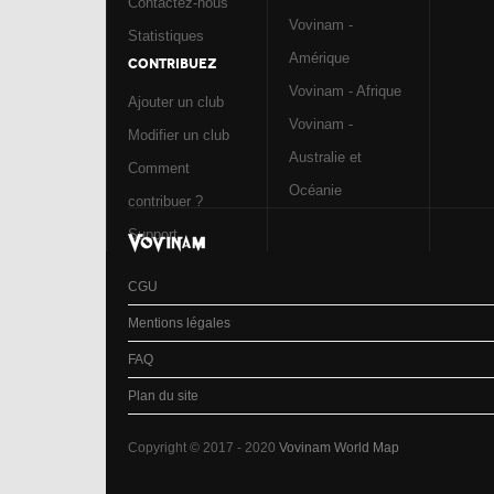
Contactez-nous
Vovinam -
Statistiques
Amérique
CONTRIBUEZ
Vovinam - Afrique
Ajouter un club
Vovinam -
Modifier un club
Australie et
Comment
Océanie
contribuer ?
Support
CGU
Mentions légales
FAQ
Plan du site
Copyright © 2017 - 2020
Vovinam World Map