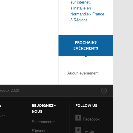
sur internet,
s’installe en
Normandie - France
3 Régions
PROCHAINS
EVÉNEMENTS
Aucun événement
Voeux 2020
A
REJOIGNEZ-
FOLLOW US
NOUS
rir
Facebook
Se connecter
a
S'inscrire
Twitter