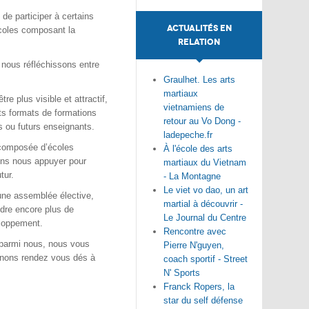
de participer à certains
ACTUALITÉS EN
coles composant la
RELATION
 nous réfléchissons entre
Graulhet. Les arts
martiaux
e plus visible et attractif,
vietnamiens de
ts formats de formations
retour au Vo Dong -
s ou futurs enseignants.
ladepeche.fr
n composée d’écoles
À l'école des arts
vons nous appuyer pour
martiaux du Vietnam
tur.
- La Montagne
Le viet vo dao, un art
ne assemblée élective,
martial à découvrir -
ndre encore plus de
Le Journal du Centre
eloppement.
Rencontre avec
parmi nous, nous vous
Pierre N'guyen,
nons rendez vous dés à
coach sportif - Street
N' Sports
Franck Ropers, la
star du self défense