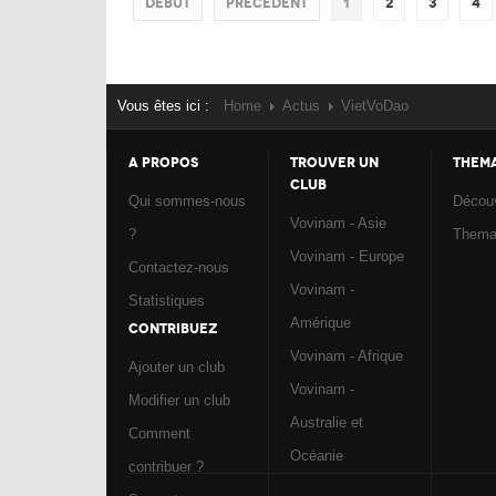
Début
Précédent
1
2
3
4
Vous êtes ici :
Home
Actus
VietVoDao
A PROPOS
TROUVER UN
THEM
CLUB
Qui sommes-nous
Découv
Vovinam - Asie
?
Them
Vovinam - Europe
Contactez-nous
Vovinam -
Statistiques
Amérique
CONTRIBUEZ
Vovinam - Afrique
Ajouter un club
Vovinam -
Modifier un club
Australie et
Comment
Océanie
contribuer ?