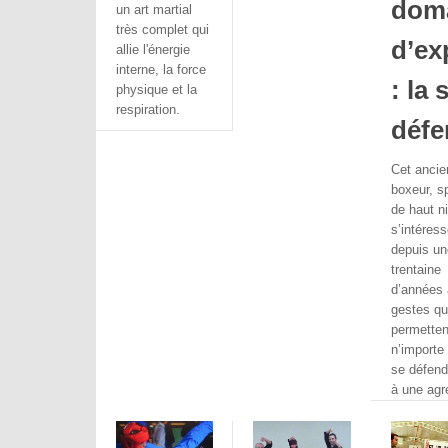
dom
un art martial
très complet qui
d’ex
allie l'énergie
interne, la force
: la 
physique et la
respiration.
défe
Cet ancie
boxeur, sp
de haut n
s’intéress
depuis un
trentaine
d’années
gestes qu
permetten
n’importe 
se défend
à une agr