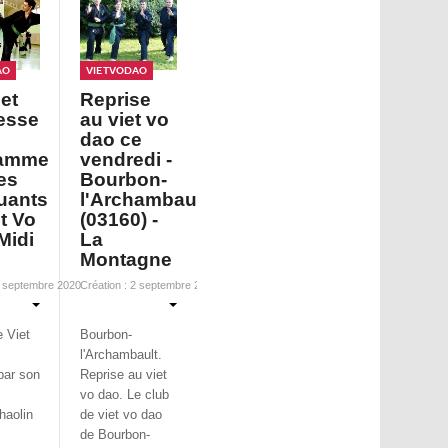
ao
VietVoDao
et
Reprise
esse
au viet vo
dao ce
ramme
vendredi -
es
Bourbon-
uants
l'Archambault
t Vo
(03160) -
Midi
La
Montagne
9 septembre 2020
Création : 2 septembre 2020
e Viet
Bourbon-
l'Archambault.
ar son
Reprise au viet
vo dao.
Le club
haolin
de viet vo dao
de Bourbon-