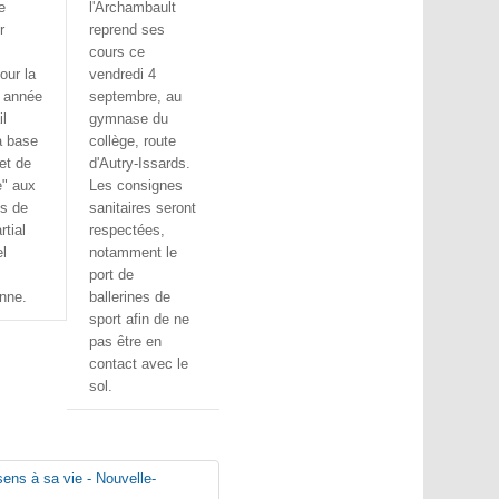
e
l'Archambault
r
reprend ses
cours ce
our la
vendredi 4
 année
septembre, au
l
gymnase du
à base
collège, route
et de
d'Autry-Issards.
" aux
Les consignes
ts de
sanitaires seront
rtial
respectées,
el
notamment le
port de
nne.
ballerines de
sport afin de ne
pas être en
contact avec le
sol.
ens à sa vie - Nouvelle-