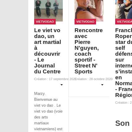
VietVoDao
VietVoDao
VietVoD
Le viet vo
Rencontre
Franc
dao, un
avec
Ropers
art martial
Pierre
star d
à
N'guyen,
self
découvrir
coach
défen
- Le
sportif -
sur
Journal
Street N'
intern
du Centre
Sports
s’insta
en
Création : 17 septembre 2021
Création : 28 octobre 2020
Norma
- Fran
Marzy.
Régio
Bienvenue au
Création : 
viet vo dao .
Le
viet vo dao (voie
des arts
Son
martiaux
vietnamiens) est