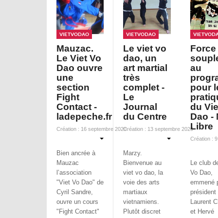
VietVoDao
VietVoDao
VietVoD
Mauzac.
Le viet vo
Force 
Le Viet Vo
dao, un
soupl
Dao ouvre
art martial
au
une
très
prog
section
complet -
pour l
Fight
Le
pratiq
Contact -
Journal
du Vie
ladepeche.fr
du Centre
Dao - 
Libre
Création : 16 septembre 2020
Création : 13 septembre 2020
Création : 
Bien ancrée à
Marzy.
Mauzac
Bienvenue au
Le club d
l’association
viet vo dao, la
Vo Dao,
"Viet Vo Dao" de
voie des arts
emmené p
Cyril Sandre,
martiaux
président
ouvre un cours
vietnamiens.
Laurent C
"Fight Contact"
Plutôt discret
et Hervé