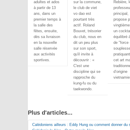
adultes et ados
sur la commune,
Rebière, l
à partir de 13
le club de viet
professeu
ans, dans un
vo dao est
principal,
premier temps à
pourtant très
propose p
la salle des
actif. Roland
vingtième
fêtes, ensuite,
Bouvet, trésorier
un cocktai
dès sa livraison
du club, nous en
équilibré 
en la nouvelle
dit un peu plus
de "force 
salle réservée
sur son sport,
souplesse
aux activités
qu'il invite à
pratiquan
sportives.
découvrir : «
cet art ma
C'est une
traditionn
discipline qui se
d’origine
rapproche du
vietnamie
kung-fu ou du
taekwondo.
Plus d'articles...
Calédoniens ailleurs : Eddy Hung ou comment donner du s