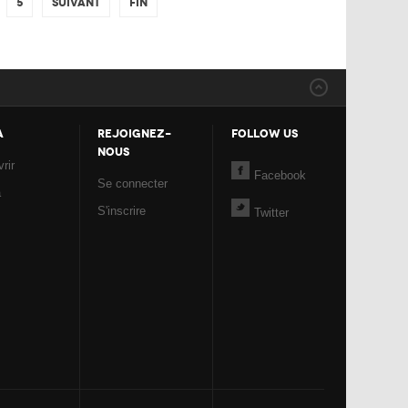
5
Suivant
Fin
A
REJOIGNEZ-
FOLLOW US
NOUS
rir
Facebook
Se connecter
a
S'inscrire
Twitter