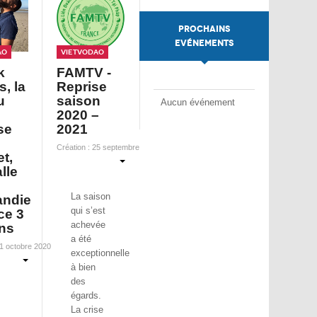
PROCHAINS
EVÉNEMENTS
ao
VietVoDao
k
FAMTV -
, la
Reprise
u
saison
Aucun événement
2020 –
se
2021
Création : 25 septembre 2020
et,
lle
La saison
ndie
qui s’est
ce 3
achevée
ns
a été
21 octobre 2020
exceptionnelle
à bien
des
égards.
La crise