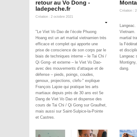
retour au Vo Dong -
Monta
ladepeche.fr
Création : 
Création : 2 octobre 2021
Langeac.
"Le Viet Vo Dao de l’école Phuong
Vietnam.
Hoang est un art martial vietnamien très
martial tr
efficace et complet qui apporte une
la Fédéra
prise de conscience de son corps par le
et discipl
biais de techniques interne – le Tai Chi /
Langeac s
Qi Gong- et externe – le Viet Vo Dao-
Montigny,
avec des mouvements d’attaque et de
dang.
défense – pieds, poings, coudes,
genoux, projections, clefs-" explique
François Lajoie qui pratique les arts
martiaux depuis près de 30 ans est 5e
Dang de Viet Vo Dao et dispense des
cours de Tai Chi / Qi Gong sur Graulhet,
mais aussi sur Saint-Sulpice-la-Pointe
et Castres.