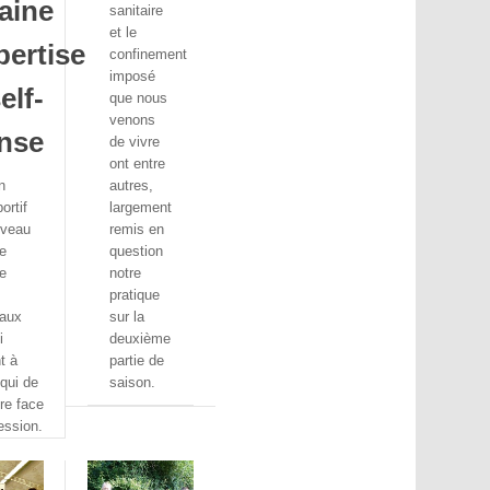
aine
sanitaire
et le
pertise
confinement
imposé
self-
que nous
venons
nse
de vivre
ont entre
n
autres,
ortif
largement
iveau
remis en
e
question
e
notre
pratique
 aux
sur la
i
deuxième
t à
partie de
qui de
saison.
re face
ession.