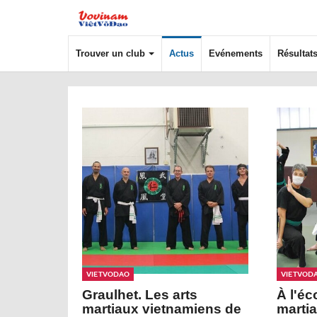
Trouver un club
Actus
Evénements
Résultat
VietVoDao
VietVoD
Graulhet. Les arts
À l'éc
martiaux vietnamiens de
martia