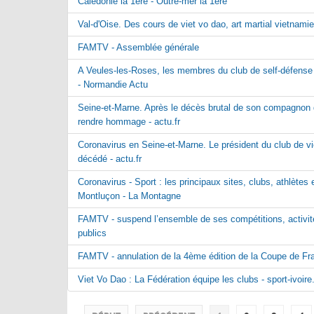
Calédonie la 1ère - Outre-mer la 1ère
Val-d'Oise. Des cours de viet vo dao, art martial vietnamie
FAMTV - Assemblée générale
A Veules-les-Roses, les membres du club de self-défense 
- Normandie Actu
Seine-et-Marne. Après le décès brutal de son compagnon d
rendre hommage - actu.fr
Coronavirus en Seine-et-Marne. Le président du club de v
décédé - actu.fr
Coronavirus - Sport : les principaux sites, clubs, athlète
Montluçon - La Montagne
FAMTV - suspend l’ensemble de ses compétitions, activité
publics
FAMTV - annulation de la 4ème édition de la Coupe de Fr
Viet Vo Dao : La Fédération équipe les clubs - sport-ivoire.