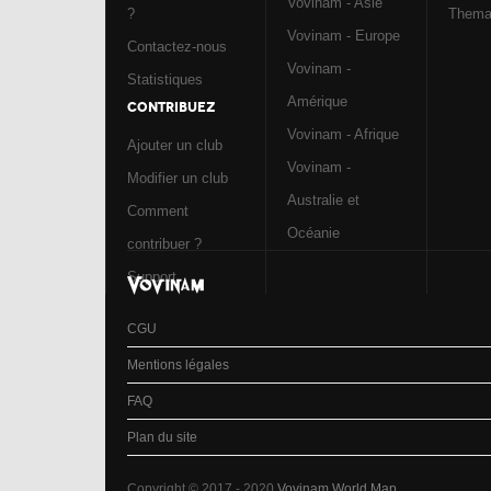
Vovinam - Asie
?
Them
Vovinam - Europe
Contactez-nous
Vovinam -
Statistiques
Amérique
CONTRIBUEZ
Vovinam - Afrique
Ajouter un club
Vovinam -
Modifier un club
Australie et
Comment
Océanie
contribuer ?
Support
CGU
Mentions légales
FAQ
Plan du site
Copyright © 2017 - 2020
Vovinam World Map