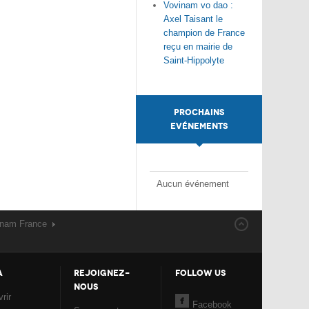
Vovinam vo dao :
Axel Taisant le
champion de France
reçu en mairie de
Saint-Hippolyte
PROCHAINS
EVÉNEMENTS
Aucun événement
inam France
A
REJOIGNEZ-
FOLLOW US
NOUS
rir
Facebook