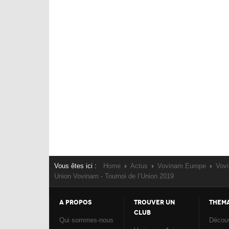
Vous êtes ici :
Home
Actus
Vovinam Europe
Vov
Union Vovinam - Tournoi de l’Union 2019
A PROPOS
TROUVER UN
THEM
CLUB
Qui sommes-nous
Découv