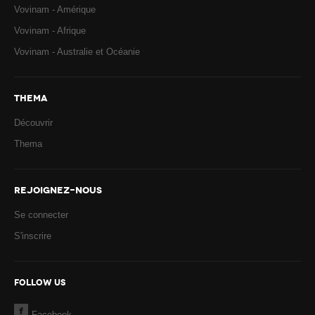
Vovinam - Amérique
Vovinam - Afrique
Vovinam - Australie et Océanie
THEMA
Découvrir
Thema
REJOIGNEZ-NOUS
Se connecter
S'inscrire
FOLLOW US
Facebook