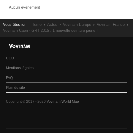
Aucun événement
Vous êtes ici :
Home
Actus
Vovinam Europe
Vovinam France
Vovinam Caen - GRT 2015 : 1 nouvelle ceinture jaune !
CGU
Mentions légales
FAQ
Plan du site
Copyright © 2017 - 2020
Vovinam World Map