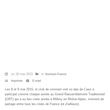
Par Evénements
Par Statistiques
Médias
PHOTO
DOCUMENT
Thema
Découvrir
on
18 mai 2015
in
Vovinam France
Imprimer
E-mail
Les 8 et 9 mai 2015, le club de vovinam viet vo dao de Caen a
participé comme chaque année au Grand Rassemblement Traditionnel
(GRT) qui a eu lieu cette année à Millery en Rhône-Alpes, moment de
partage entre tous les clubs de France (et d’ailleurs).