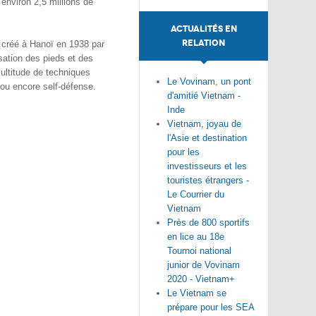
 environ 2,5 millions de
ACTUALITÉS EN
RELATION
 créé à Hanoï en 1938 par
sation des pieds et des
ultitude de techniques
Le Vovinam, un pont
 ou encore self-défense.
d'amitié Vietnam -
Inde
Vietnam, joyau de
l'Asie et destination
pour les
investisseurs et les
touristes étrangers -
Le Courrier du
Vietnam
Près de 800 sportifs
en lice au 18e
Tournoi national
junior de Vovinam
2020 - Vietnam+
Le Vietnam se
prépare pour les SEA