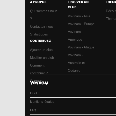
A PROPOS
TROUVER UN
THEM
CLUB
Qui sommes-nous
Découv
Vovinam - Asie
?
Them
Vovinam - Europe
Contactez-nous
Vovinam -
Statistiques
Amérique
CONTRIBUEZ
Vovinam - Afrique
Ajouter un club
Vovinam -
Modifier un club
Australie et
Comment
Océanie
contribuer ?
Support
CGU
Mentions légales
FAQ