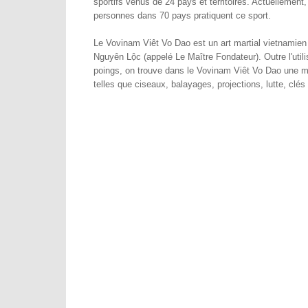
sportifs venus de 24 pays et territoires. Actuellement,
personnes dans 70 pays pratiquent ce sport.
Le Vovinam Viêt Vo Dao est un art martial vietnamien
Nguyên Lộc (appelé Le Maître Fondateur). Outre l'utili
poings, on trouve dans le Vovinam Viêt Vo Dao une m
telles que ciseaux, balayages, projections, lutte, clés