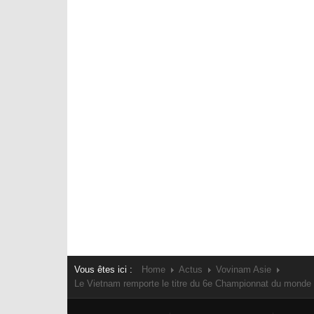
Vous êtes ici :
Home
Actus
Vovinam Asie
Le Vietnam remporte le titre du 6e Championnat du monde