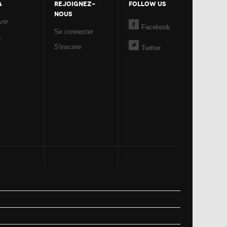
A
REJOIGNEZ-
FOLLOW US
NOUS
rir
Facebook
Se connecter
a
S'inscrire
Twitter