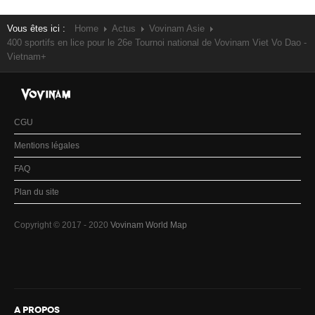
Vous êtes ici :
Home
Actus
Vovinam Asie
400 sportifs en lice pour le 26e Tournoi national de Vovinam Viet Vo Dao -
Vietnam+
CGU
Mentions légales
FAQ
Plan du site
Copyright © 2017 - 2020
Vovinam World Map
A PROPOS