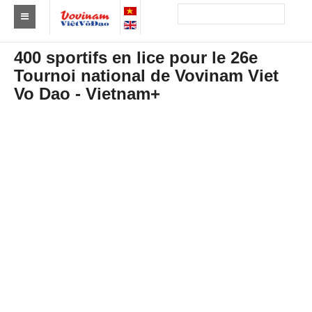
Trouver un club
400 sportifs en lice pour le 26e
Tournoi national de Vovinam Viet
Asie
Vo Dao - Vietnam+
Europe
Afrique
Amérique
Australie et Océanie
Actus
Evénements
Résultats
Par Médaillés