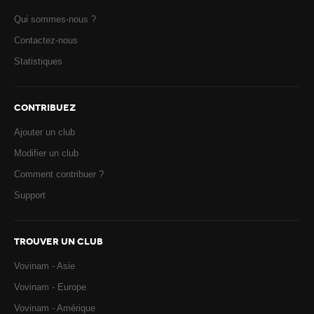
Qui sommes-nous ?
Contactez-nous
Statistiques
CONTRIBUEZ
Ajouter un club
Modifier un club
Comment contribuer ?
Support
TROUVER UN CLUB
Vovinam - Asie
Vovinam - Europe
Vovinam - Amérique