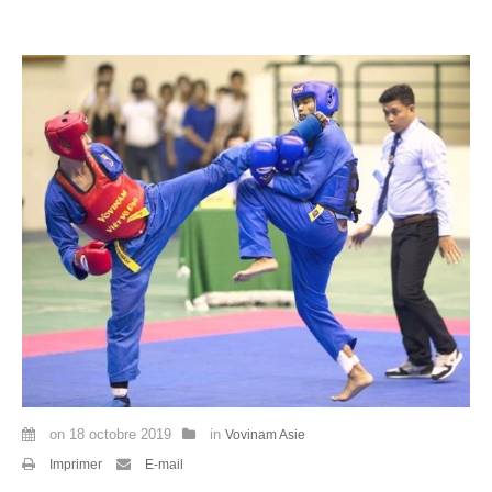
Par Evénements
Par Statistiques
Médias
PHOTO
DOCUMENT
Thema
Découvrir
on
18 octobre 2019
in
Vovinam Asie
Imprimer
E-mail