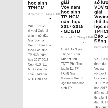
giải
số lư
học sinh
Vovinam
VĐV tạ
TPHCM
học sinh
giải
Được viết: 11 Tháng 1 2018
TP. HCM
Vovin
năm học
thể th
2017-2018
học s
Với 19 HCV,
- GD&TĐ
TPHCM
đơn vị Quận 8
Báo L
giành ngôi đầu
Được viết: 11 Tháng 1 2018
Động
Giải Vovinam
Việt Võ Đạo Thể
Được viết:
GD&TĐ - Ngày
thao Học sinh
11/1/2018, tại
TP.HCM năm
Nhà thi đấu
Với 1.00
học 2017-2018 –
TDTT Phú Thọ
tham dự, 
Cúp NESTLÉ
(quận 11, TP
Vovinam -
MILO khép lại
HCM) Giải
võ đạo Th
chiều 14/1 tại
Vovinam Việt Võ
Học sinh
NTĐ Phú Thọ.
đạo thể thao học
TPHCM 
sinh TP.
học 2017
diễn ra tạ
thi đấu Nh
đấu TDTT
Thọ (quận