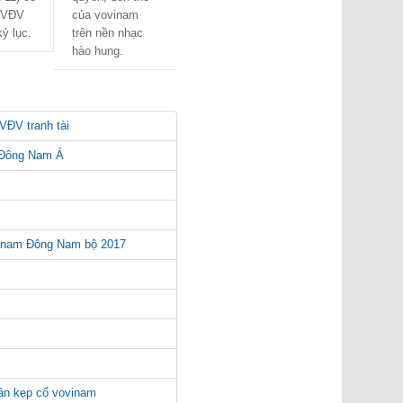
 VĐV
của vovinam
ỷ lục.
trên nền nhạc
hào hung.
VĐV tranh tài
n Đông Nam Á
vinam Đông Nam bộ 2017
ân kẹp cổ vovinam