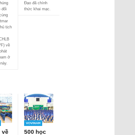
chúng
Đạo đã chính
o đổi
thức khai mạc.
cùng
tmar
hủ tịch
 CHLB
F) về
phát
inam ở
này.
Vovinam
 về
500 học