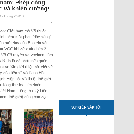
tnam: Phép cộng
c và khiên cưỡng!
 05 Tháng 2 2018
oạn: Giới hâm mộ Võ thuật
lại thêm một phen “dậy sóng”
bản mới đây của Ban chuyên
ật VOC khi đề xuất ghép 2
 Võ Cổ truyền và Vovinam làm
 lý do là để phát triển quốc
t.vn Xin giới thiệu bài viết về
y của tiến sĩ Võ Danh Hải –
ịch Hiệp hội Võ thuật thế giới
à Tổng thư ký Liên đoàn
iệt Nam, Tổng thư ký Liên
nam thế giới) cùng bạn đọc….
SỰ KIỆN SẮP TỚI