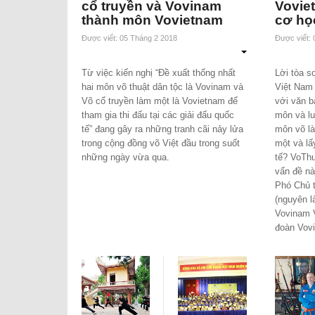
cổ truyền và Vovinam
Vovie
thành môn Vovietnam
cơ họ
Được viết: 05 Tháng 2 2018
Được viết:
Từ việc k
iến nghị “Đề xuất thống nhất
Lời tòa s
hai môn võ thuật dân tộc là Vovinam và
Việt Nam 
Võ cổ truyền làm một là Vovietnam để
với văn 
tham gia thi đấu tại các giải đấu quốc
môn và lu
tế” đang gây ra những tranh cãi nảy lửa
môn võ là
trong cộng đồng võ Việt đầu trong suốt
một và lấy
những ngày vừa qua.
tế? VoThua
vấn đề nà
Phó Chủ t
(nguyên l
Vovinam V
đoàn Vovi