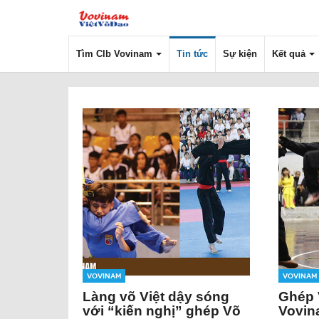
Tìm Clb Vovinam
Tin tức
Sự kiện
Kết quả
Vovinam
Vovinam
Làng võ Việt dậy sóng
Ghép 
với “kiến nghị” ghép Võ
Vovin