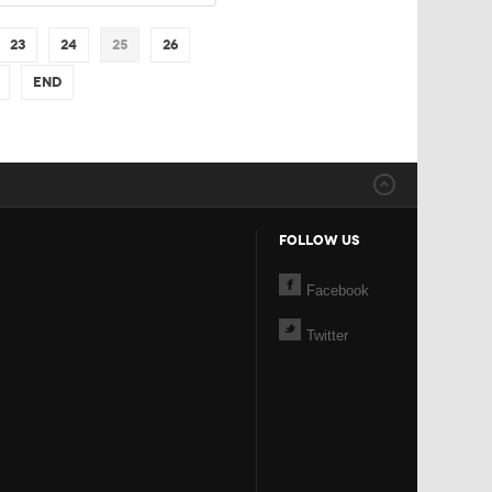
23
24
25
26
End
FOLLOW US
Facebook
Twitter