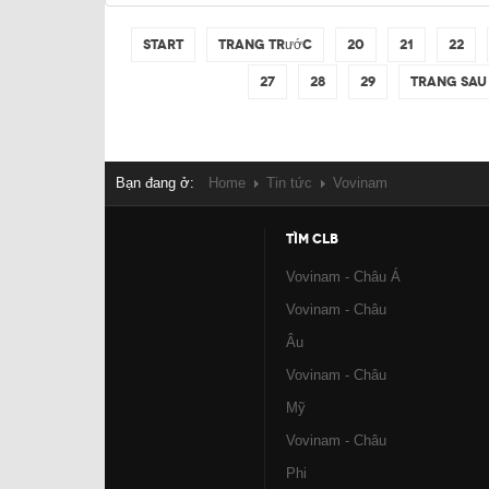
Start
Trang trước
20
21
22
27
28
29
Trang sau
Bạn đang ở:
Home
Tin tức
Vovinam
TÌM CLB
Vovinam - Châu Á
Vovinam - Châu
Âu
Vovinam - Châu
Mỹ
Vovinam - Châu
Phi