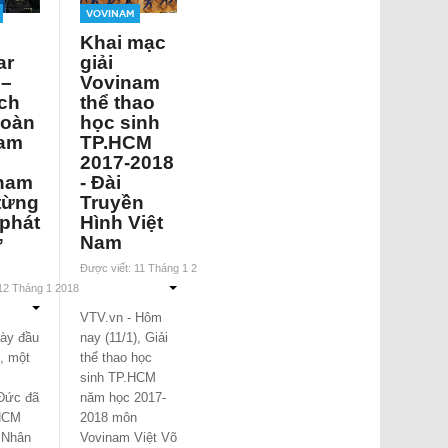
Vovinam
Khai mạc
ar
giải
–
Vovinam
ịch
thể thao
đoàn
học sinh
am
TP.HCM
2017-2018
nam
- Đài
từng
Truyền
phát
Hình Việt
ở
Nam
Được viết: 11 Tháng 1 2018
 12 Tháng 1 2018
VTV.vn - Hôm
ày đầu
nay (11/1), Giải
, một
thể thao học
sinh TP.HCM
Đức đã
năm học 2017-
HCM
2018 môn
 Nhân
Vovinam Việt Võ