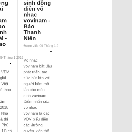
ợng
sinh đồng
i
diễn võ
nhạc
am
vovinam -
ao
Báo
inh
Thanh
 -
Niên
ao
Được viết: 09 Tháng 1 2018
 09 Tháng 1 2018
Võ nhạc
vovinam bắt đầu
0 VĐV
phát triển, tạo
giải
sức hút lớn với
 Việt
người hâm mộ
ể thao
lẫn các môn
sinh vovinam.
năm
Điểm nhấn của
-2018
võ nhạc
i Nhà
vovinam là các
à thi
VĐV biểu diễn
 Phú
các đường
 11) có
quyền, đòn thế