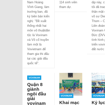
Nam Hoàng
114 sinh viên
dịp này, 
Vĩnh Giang, làm
tham dự.
tôi đã tra
trưởng ban, đã
thân mật 
ký biên bản kiến
võ sư Die
nghị: "Đề xuất
Thom – C
thống nhất hai
Liên đoàn
môn võ thuậtdân
Vovinam
tộc là Vovinam
Đức (DVV
và Võ cổ truyền
tình hình 
làm một là
triển vov
Vovietnam để
đất nước 
tham gia thi đấu
tại các giải đấu
quốc tế".
Vovinam
Quận 8
giành
ngôi đầu
Vovinam
Vovinam
giải
Khai mạc
Kỷ lục
vovinam