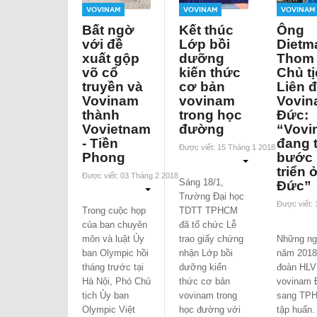
Vovinam
Vovinam
Vovinam
Bất ngờ
Kết thúc
Ông
với đề
Lớp bồi
Dietm
xuất gộp
dưỡng
Thom 
võ cổ
kiến thức
Chủ t
truyền và
cơ bản
Liên 
Vovinam
vovinam
Vovin
thành
trong học
Đức:
Vovietnam
đường
“Vovi
- Tiền
đang 
Được viết: 15 Tháng 1 2018
Phong
bước 
triển 
Được viết: 03 Tháng 2 2018
Sáng 18/1,
Đức”
Trường Đại học
Được viết:
Trong cuộc họp
TDTT TPHCM
của ban chuyên
đã tổ chức Lễ
môn và luật Ủy
trao giấy chứng
Những ng
ban Olympic hồi
nhận Lớp bồi
năm 2018
tháng trước tại
dưỡng kiến
đoàn HLV
Hà Nội, Phó Chủ
thức cơ bản
vovinam 
tịch Ủy ban
vovinam trong
sang TP
Olympic Việt
học đường với
tập huấn.