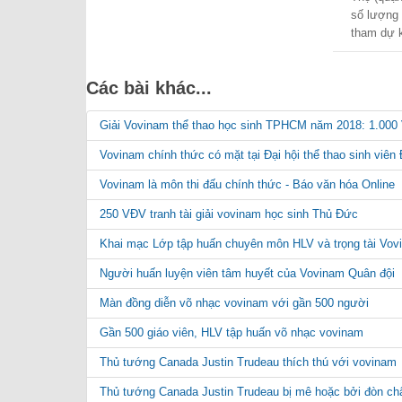
số lượng
tham dự k
Các bài khác...
Giải Vovinam thể thao học sinh TPHCM năm 2018: 1.000 
Vovinam chính thức có mặt tại Đại hội thể thao sinh viê
Vovinam là môn thi đấu chính thức - Báo văn hóa Online
250 VĐV tranh tài giải vovinam học sinh Thủ Đức
Khai mạc Lớp tập huấn chuyên môn HLV và trọng tài Vo
Người huấn luyện viên tâm huyết của Vovinam Quân đội
Màn đồng diễn võ nhạc vovinam với gần 500 người
Gần 500 giáo viên, HLV tập huấn võ nhạc vovinam
Thủ tướng Canada Justin Trudeau thích thú với vovinam
Thủ tướng Canada Justin Trudeau bị mê hoặc bởi đòn ch