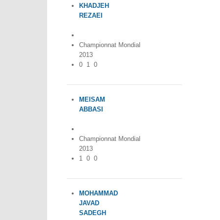
KHADJEH
REZAEI
Iran
Championnat Mondial
2013
0
1
0
MEISAM
ABBASI
Iran
Championnat Mondial
2013
1
0
0
MOHAMMAD
JAVAD
SADEGH