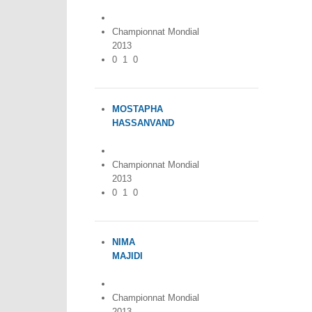
Iran
Championnat Mondial
2013
0
1
0
MOSTAPHA
HASSANVAND
Iran
Championnat Mondial
2013
0
1
0
NIMA
MAJIDI
Iran
Championnat Mondial
2013