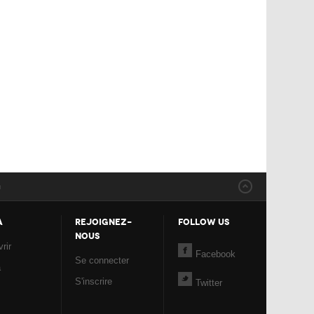
n
A
REJOIGNEZ-
FOLLOW US
NOUS
rir
Facebook
Se connecter
a
S'inscrire
Twitter