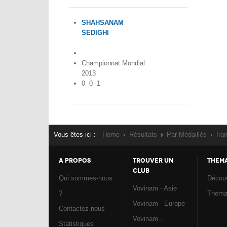
SHAHSANAM
SEDIGHI
Iran
Championnat Mondial
2013
0
0
1
Vous êtes ici :
Home
Résultats
Par Médaillés
Ira
A PROPOS
TROUVER UN
THEM
CLUB
Qui sommes-nous
Découv
Vovinam - Asie
?
Them
Vovinam - Europe
Contactez-nous
Vovinam -
Statistiques