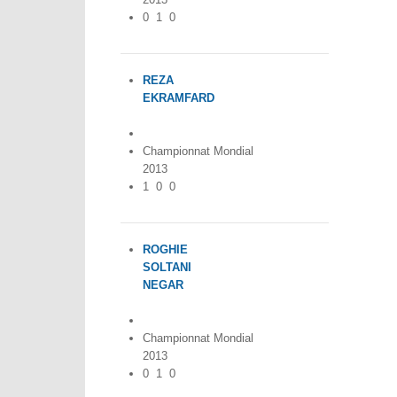
0
1
0
REZA
EKRAMFARD
Iran
Championnat Mondial
2013
1
0
0
ROGHIE
SOLTANI
NEGAR
Iran
Championnat Mondial
2013
0
1
0