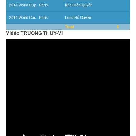
2014 World Cup - Paris
Khai Môn Quyền
Par Evénements
2014 World Cup - Paris
Long Hổ Quyền
Par Statistiques
Total
4
Vidéo TRUONG THUY-VI
Médias
PHOTO
DOCUMENT
Thema
Découvrir