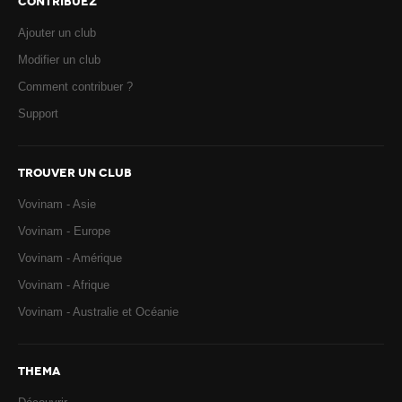
CONTRIBUEZ
Ajouter un club
Modifier un club
Comment contribuer ?
Support
TROUVER UN CLUB
Vovinam - Asie
Vovinam - Europe
Vovinam - Amérique
Vovinam - Afrique
Vovinam - Australie et Océanie
THEMA