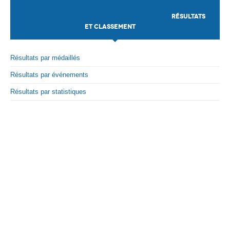
Sparring Women 65 kg
Total
2
RÉSULTATS
Par Evénements
ET CLASSEMENT
Par Statistiques
Résultats par médaillés
Médias
Résultats par événements
PHOTO
Résultats par statistiques
DOCUMENT
Thema
Découvrir