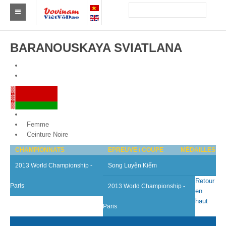
Trouver un club
BARANOUSKAYA SVIATLANA
Asie
Europe
Afrique
Belarus
Amérique
Femme
Ceinture Noire
Australie et Océanie
CHAMPIONNATS
EPREUVE / COUPE
MÉDAILLES
Actus
2013 World Championship -
Song Luyện Kiếm
Evénements
Retour
Paris
2013 World Championship -
en
haut
Résultats
Paris
Par Médaillés