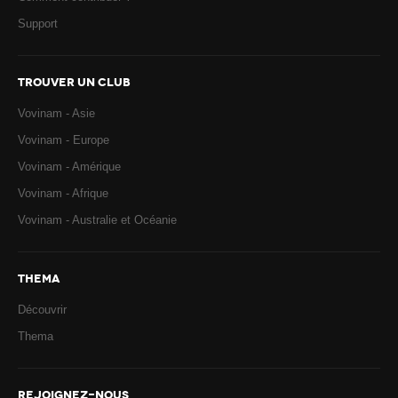
Support
TROUVER UN CLUB
Vovinam - Asie
Vovinam - Europe
Vovinam - Amérique
Vovinam - Afrique
Vovinam - Australie et Océanie
THEMA
Découvrir
Thema
REJOIGNEZ-NOUS