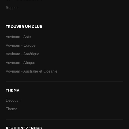
Support
TROUVER UN CLUB
Vovinam - Asie
Vovinam - Europe
Vovinam - Amérique
Vovinam - Afrique
Vovinam - Australie et Océanie
THEMA
Découvrir
Thema
REJOIGNEZ-NOUS