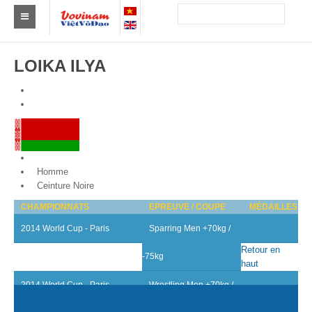
Trouver un club
LOIKA ILYA
Asie
Europe
Afrique
Belarus
Amérique
Homme
Ceinture Noire
Australie et Océanie
CHAMPIONNATS
EPREUVE / COUPE
MÉDAILLES
Actus
2014 World Cup - Paris
Sparring Men +70kg /
Evénements
Retour en
-75kg
haut
Résultats
2014 World Cup - Paris
Wrestling Men +70kg /
Par Médaillés