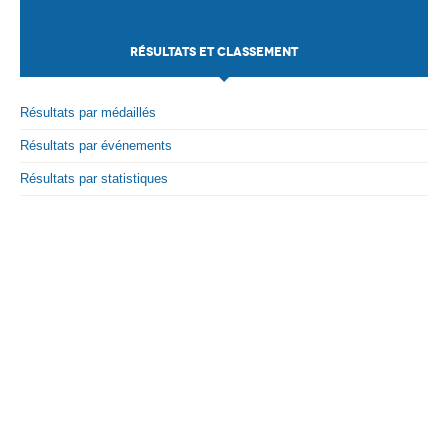
-75kg
Total
2
Par Evénements
RÉSULTATS ET CLASSEMENT
Par Statistiques
Résultats par médaillés
Médias
Résultats par événements
PHOTO
Résultats par statistiques
DOCUMENT
Thema
Découvrir