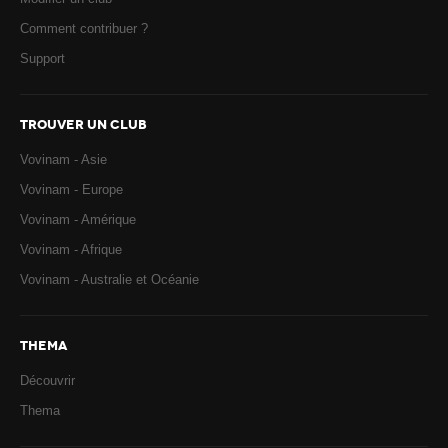
Comment contribuer ?
Support
TROUVER UN CLUB
Vovinam - Asie
Vovinam - Europe
Vovinam - Amérique
Vovinam - Afrique
Vovinam - Australie et Océanie
THEMA
Découvrir
Thema