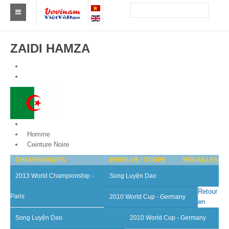
Trouver un club
ZAIDI HAMZA
Asie
Europe
Afrique
Amérique
Algeria
Homme
Australie et Océanie
Ceinture Noire
CHAMPIONNATS
EPREUVE / COUPE
MÉDAILLES
Actus
2013 World Championship -
Song Luyện Dao
Evénements
Retour
Paris
2010 World Cup - Germany
en
Résultats
Song Luyện Dao
2010 World Cup - Germany
Par Médaillés