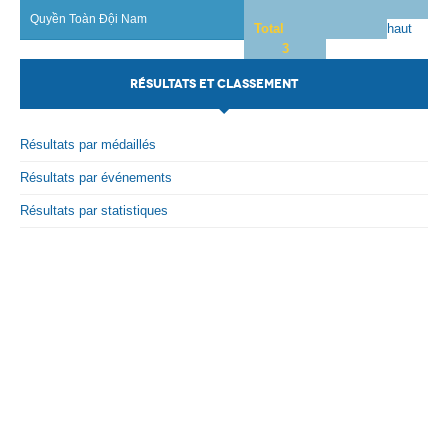
Quyền Toàn Đội Nam
Total
haut
Par Evénements
3
Par Statistiques
RÉSULTATS ET CLASSEMENT
Médias
Résultats par médaillés
PHOTO
Résultats par événements
DOCUMENT
Résultats par statistiques
Thema
Découvrir