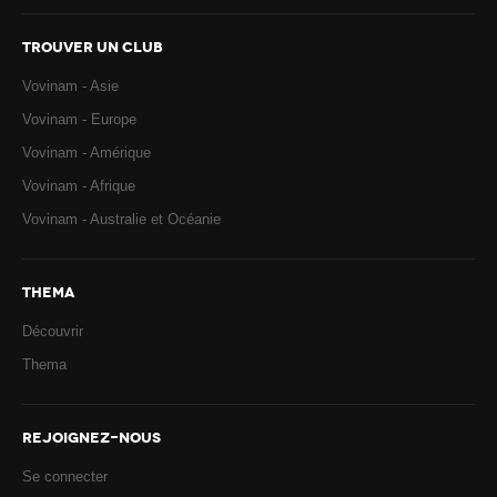
TROUVER UN CLUB
Vovinam - Asie
Vovinam - Europe
Vovinam - Amérique
Vovinam - Afrique
Vovinam - Australie et Océanie
THEMA
Découvrir
Thema
REJOIGNEZ-NOUS
Se connecter