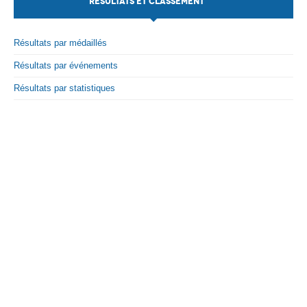
RÉSULTATS ET CLASSEMENT
Par Evénements
Résultats par médaillés
Par Statistiques
Résultats par événements
Médias
Résultats par statistiques
PHOTO
DOCUMENT
Thema
Découvrir