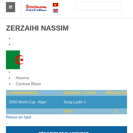
Trouver un club
ZERZAIHI NASSIM
Asie
Europe
Afrique
Amérique
Algeria
Homme
Australie et Océanie
Ceinture Bleue
CHAMPIONNATS
EPREUVE / COUPE
MÉDAILLES
Actus
2006 World Cup - Alger
Song Luyện 1
Evénements
Total
1
Retour en haut
Résultats
Par Médaillés