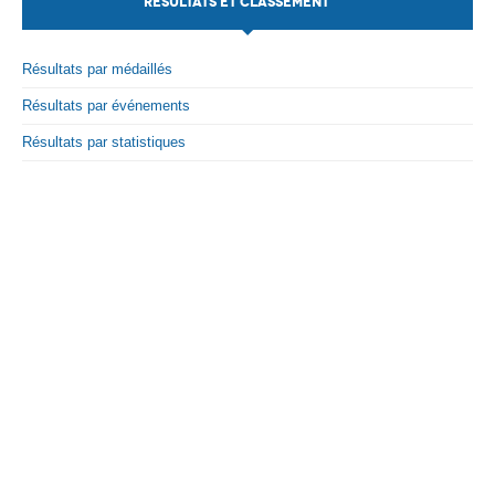
RÉSULTATS ET CLASSEMENT
Par Evénements
Résultats par médaillés
Par Statistiques
Résultats par événements
Médias
Résultats par statistiques
PHOTO
DOCUMENT
Thema
Découvrir