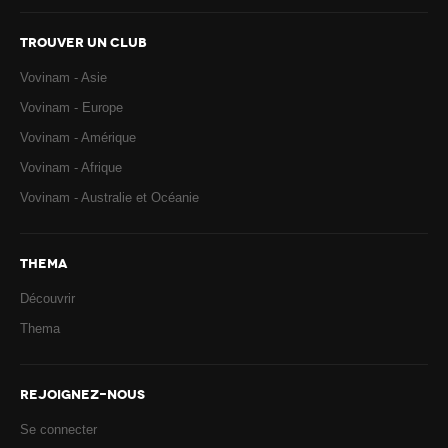
TROUVER UN CLUB
Vovinam - Asie
Vovinam - Europe
Vovinam - Amérique
Vovinam - Afrique
Vovinam - Australie et Océanie
THEMA
Découvrir
Thema
REJOIGNEZ-NOUS
Se connecter