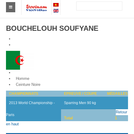
Trouver un club
BOUCHELOUH SOUFYANE
Asie
Europe
Afrique
Amérique
Algeria
Homme
Australie et Océanie
Ceinture Noire
CHAMPIONNATS
EPREUVE / COUPE
MÉDAILLES
Actus
2013 World Championship -
Sparring Men 90 kg
Evénements
Retour
Paris
Total
1
Résultats
en haut
Par Médaillés