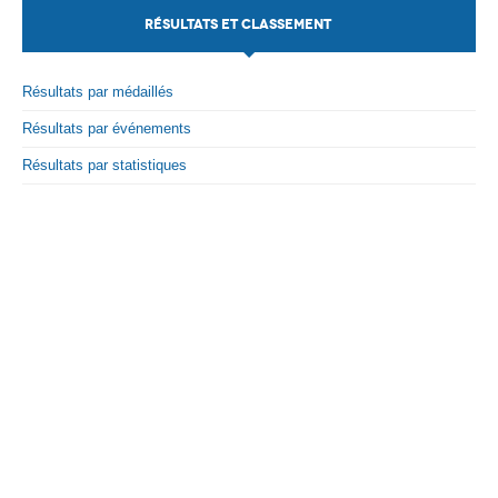
RÉSULTATS ET CLASSEMENT
Par Evénements
Par Statistiques
Résultats par médaillés
Résultats par événements
Médias
Résultats par statistiques
PHOTO
DOCUMENT
Thema
Découvrir