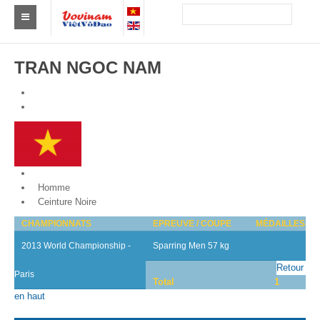
Trouver un club
TRAN NGOC NAM
Asie
Europe
Afrique
Amérique
Vietnam
Homme
Australie et Océanie
Ceinture Noire
CHAMPIONNATS
EPREUVE / COUPE
MÉDAILLES
Actus
2013 World Championship -
Sparring Men 57 kg
Evénements
Retour
Paris
Total
1
Résultats
en haut
Par Médaillés