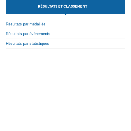
RÉSULTATS ET CLASSEMENT
Par Evénements
Par Statistiques
Résultats par médaillés
Résultats par événements
Médias
Résultats par statistiques
PHOTO
DOCUMENT
Thema
Découvrir