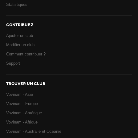
Statistiques
CONTRIBUEZ
Ajouter un club
Modifier un club
Comment contribuer ?
Support
TROUVER UN CLUB
Vovinam - Asie
Vovinam - Europe
Vovinam - Amérique
Vovinam - Afrique
Vovinam - Australie et Océanie