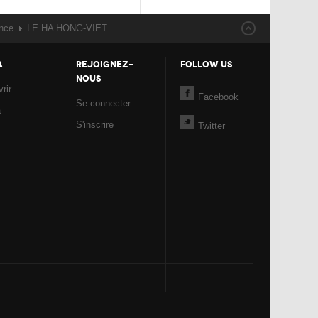
nce
LE HA HONG-VIET
A
REJOIGNEZ-
FOLLOW US
NOUS
rir
Facebook
Se connecter
a
S'inscrire
Twitter