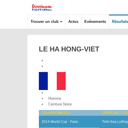
Trouver un club
Actus
Evénements
Résultat
LE HA HONG-VIET
France
Homme
Ceinture Noire
CHAMPIONNATS
EPREUVE / CO
2014 World Cup - Paris
Tinh Hoa Lưỡng