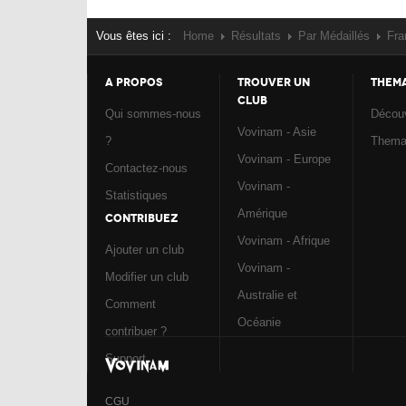
Vous êtes ici :
Home
Résultats
Par Médaillés
Fra
A PROPOS
TROUVER UN
THEM
CLUB
Qui sommes-nous
Découv
Vovinam - Asie
?
Them
Vovinam - Europe
Contactez-nous
Vovinam -
Statistiques
Amérique
CONTRIBUEZ
Vovinam - Afrique
Ajouter un club
Vovinam -
Modifier un club
Australie et
Comment
Océanie
contribuer ?
Support
CGU