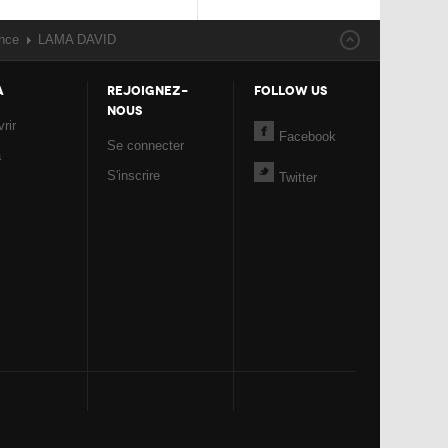
nce
LAMA DAVID
A
REJOIGNEZ-
FOLLOW US
NOUS
rir
Facebook
Se connecter
a
S'inscrire
Twitter