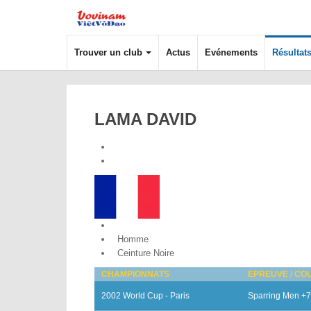
Trouver un club
Actus
Evénements
Résultat
LAMA DAVID
France
Homme
Ceinture Noire
CHAMPIONNATS
EPREUVE / CO
2002 World Cup - Paris
Sparring Men +7