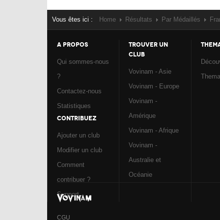
Vous êtes ici :
Home
Résultats
Par Médaillés
Fra
A PROPOS
TROUVER UN
THEM
CLUB
Qui sommes-nous
Découv
Vovinam - Asie
?
Them
Vovinam - Europe
Contactez-nous
Vovinam -
Statistiques
Amérique
CONTRIBUEZ
Vovinam - Afrique
Ajouter un club
Vovinam -
Modifier un club
Australie et
Comment
Océanie
contribuer ?
Support
CGU